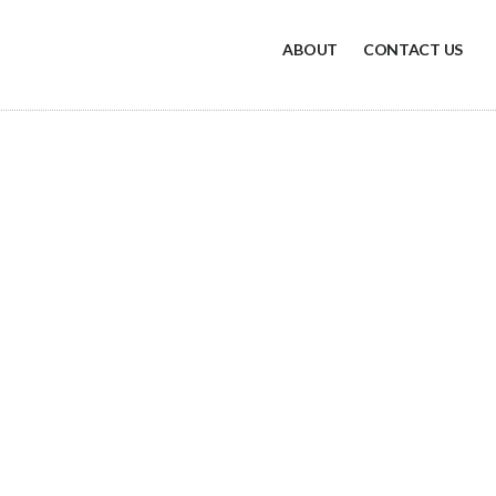
ABOUT
CONTACT US