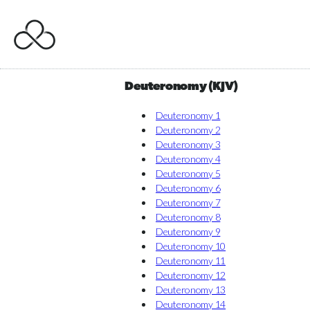
Deuteronomy (KJV)
Deuteronomy 1
Deuteronomy 2
Deuteronomy 3
Deuteronomy 4
Deuteronomy 5
Deuteronomy 6
Deuteronomy 7
Deuteronomy 8
Deuteronomy 9
Deuteronomy 10
Deuteronomy 11
Deuteronomy 12
Deuteronomy 13
Deuteronomy 14