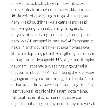
mi ve ti lü a bäkhäknak keha mi vekia kyase
mkhyekatnak mi pawh khai aw? Acukba am kya.
Ua veia pi kyase, a ngthu ngai khaia mpyaa
16
nami kya käna, thihnak vaia katnaka mpyaa pi
kyase, ngsungpyunnak vaia ngthu ngainaka
mpyaea pi kyase, a ngthu nami ngaiha a mpyaa
nami kyaki ti am nami ksingki aw?
Pamhnam je
17
na ua! Nangmi cun mkhyekatnaka mpyaea kya
khawi uki lüpi ning jah mtheia ngthungtak cun nami
mlung am nami kcangnaki.
Mkhyekatnak üngka
18
naw nami lät pängkia kyase ngsungpyunnaka
mpyaa nami kyaki.
Am nami ksing theikia kyase
19
nghngicima khyübe am ka ning jah mthehki. Nami
mtisa ja nami kutkhawe cun ajana am ngcimcaihki
ja phyawksak ksehlen khaia nami peta mäiha,
tuhkbäih nami mtisa ja nami kutkhawe cun
ngcimcaih khaia ngsungpyunnaka mpya thawnsak