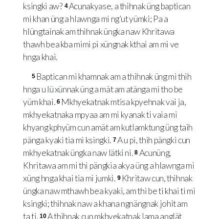
ksingki aw?
Acunakyase, a thihnak üng baptican
4
mi khan üng a hlawnga mi ng’ut yümki; Pa a
hlüngtainak am thihnak üngka naw Khritawa
thawh bea kba mimi pi xüngnak kthai am mi ve
hnga khai.
Baptican mi khamnak am a thihnak üng mi thih
5
hnga u lü xünnak üng a mät am atänga mi tho be
yüm khai.
Mkhyekatnak mtisa kpyehnak vai ja,
6
mkhyekatnaka mpyaa am mi kyanak ti vaia mi
khyang kphyüm cun amät am kutlamktung üng taih
pänga kyaki tia mi ksingki.
A u pi, thih pängki cun
7
mkhyekatnak üngka naw lätki ni.
Acunüng,
8
Khritawa am mi thi pängkia akya üng a hlawnga mi
xüng hnga khai tia mi jumki.
Khritaw cun, thihnak
9
üngka naw mthawh bea kyaki, am thi be ti khai ti mi
ksingki; thihnak naw a khana ngnängnak johit am
ta ti.
A thihnak cun mkhyekatnak lama anglät
10