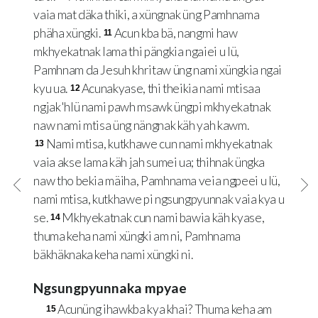
vaia mat däka thiki, a xüngnak üng Pamhnama
phäha xüngki.
Acun kba bä, nangmi haw
11
mkhyekatnak lama thi pängkia ngaiei u lü,
Pamhnam da Jesuh khritaw üng nami xüngkia ngai
kyu ua.
Acunakyase, thi theikia nami mtisaa
12
ngjak'hlü nami pawh msawk üngpi mkhyekatnak
naw nami mtisa üng nängnak käh yah kawm.
Nami mtisa, kutkhawe cun nami mkhyekatnak
13
vaia akse lama käh jah sumei ua; thihnak üngka
naw tho bekia mäiha, Pamhnama veia ngpeei u lü,
nami mtisa, kutkhawe pi ngsungpyunnak vaia kya u
se.
Mkhyekatnak cun nami bawia käh kyase,
14
thuma keha nami xüngki am ni, Pamhnama
bäkhäknaka keha nami xüngki ni.
Ngsungpyunnaka mpyae
Acunüng ihawkba kya khai? Thuma keha am
15