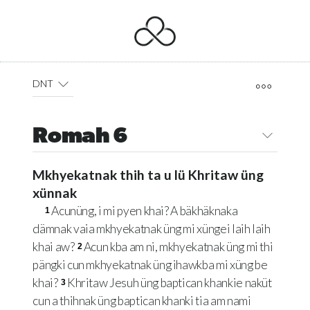
DNT
Romah 6
Mkhyekatnak thih ta u lü Khritaw üng
xünnak
Acunüng, i mi pyen khai? A bäkhäknaka
1
dämnak vaia mkhyekatnak üng mi xüngei laih laih
khai aw?
Acun kba am ni, mkhyekatnak üng mi thi
2
pängki cun mkhyekatnak üng ihawkba mi xüng be
khai?
Khritaw Jesuh üng baptican khankie naküt
3
cun a thihnak üng baptican khanki tia am nami