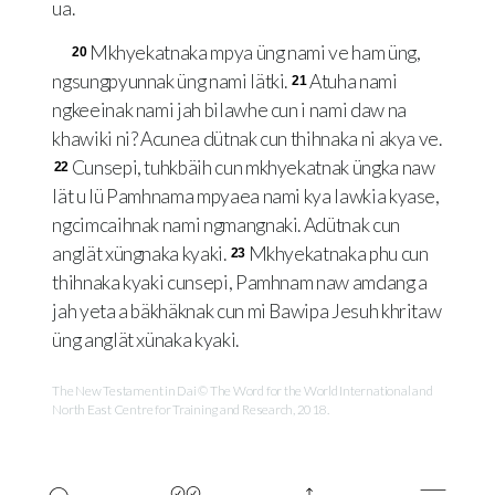
ua.
Mkhyekatnaka mpya üng nami ve ham üng,
20
ngsungpyunnak üng nami lätki.
Atuha nami
21
ngkeeinak nami jah bilawhe cun i nami daw na
khawiki ni? Acunea dütnak cun thihnaka ni akya ve.
Cunsepi, tuhkbäih cun mkhyekatnak üngka naw
22
lät u lü Pamhnama mpyaea nami kya lawkia kyase,
ngcimcaihnak nami ngmangnaki. Adütnak cun
anglät xüngnaka kyaki.
Mkhyekatnaka phu cun
23
thihnaka kyaki cunsepi, Pamhnam naw amdang a
jah yeta a bäkhäknak cun mi Bawipa Jesuh khritaw
üng anglät xünaka kyaki.
The New Testament in Dai © The Word for the World International and
North East Centre for Training and Research, 2018.