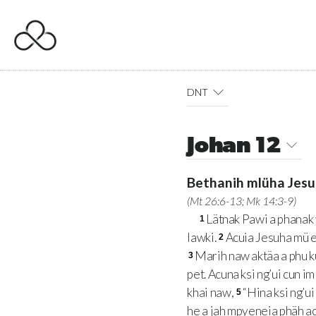
DNT
Johan 12
Bethanih mlüha Jesuh
(
Mt 26:6-13
;
Mk 14:3-9
)
Lätnak Pawi a phanak 
1
lawki.
Acuia Jesuha mü e
2
Marih naw aktäa a phu kü
3
pet. Acuna ksi ng’ui cun im
khai naw,
“Hina ksi ng’ui
5
he a jah mpyeneia phäh ac