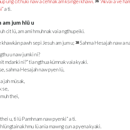
üp üng cit hüki naw a cehnak am ksingei khawi.
“Akvai a ve ha
36
i”
a ti.
 am jum hlü u
uh cit lü, am ami hmuhnak vaia ngthupeiki.
khawkän pawh sepi Jesuh am jum u;
Sahma Hesajah naw a na
38
thu u naw jumki ni?
it mdanki ni?” tia ngthua kümnak vaia kyaki.
se, sahma Hesajah naw pyen lü,
a jah müsak,
k se,
muh thei,
thei u, ti lü Pamhnam naw pyenki” a ti.
lüngtainak hmu lü ania mawng cun a pyena kyaki.