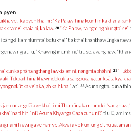
 a pyen
ikha ve. I ka pyen khai ni? ‘Ka Pa aw, hina kcün hin ka khana käh 
ak khamei khaia ni, ka law.
“Ka Pa aw, na ngming hlüngtai se”
a
28
pängki, ka mhlünmtai betü khai” tia kthai khankhaw üngka naw a
nge naw ngja u lü, “Khaw nghmümki ni,” ti u se, avang naw, “Kh
hai cun ka phäha ngthang lawkia am ni, nangmia phäh ni.
“Tukb
31
aki. Tukbäih hina khawmdek ukia sangpuxang cun ksäta kya khai
hyang naküt ka veia ka jah kaih khai”
a ti.
Acuna ngthu cun a thih
33
ijah cun angdäia ve khai ti mi Thum üng kami hmuki. Nang naw
khai’ na ti hin, i ni? Acuna Khyanga Capa cun u ni?”
ti u lü, ami m
äng nami hlawnga ve ham ve. Akvai a ve k’um üng cit hü ua, am a