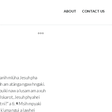
ABOUT
CONTACT US
hanih mlüha Jesuh pha
uh am atänga ngaw hngaki.
 buiki naw a lusam am a xuh
Iskarot, Jesuh phyahei
ni?” a ti.
Msih mpyaki
6
 k’uma ngui a lawhei