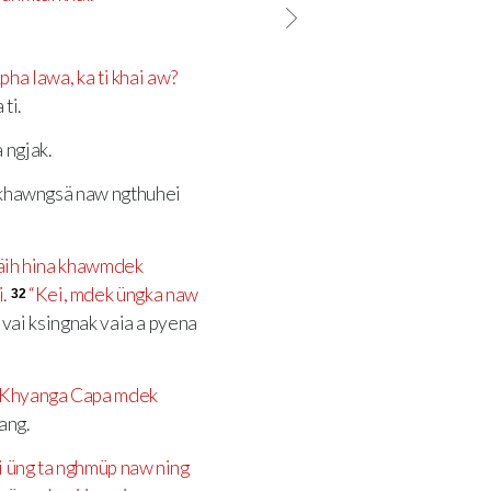
kpha lawa, ka ti khai aw?
 ti.
 ngjak.
ankhawngsä naw ngthuhei
äih hina khawmdek
.
“Kei, mdek üngka naw
32
 vai ksingnak vaia a pyena
, ‘Khyanga Capa mdek
sang.
ni üng ta nghmüp naw ning