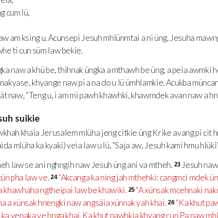
g cum lü,
aw am ksing u. Acunsepi Jesuh mhlünmtai a ni üng, Jesuha mawn
whe ti cun süm law bekie.
gka naw a khü be, thihnak üngka a mthawh be üng, a peia awmki 
nakyase, khyange naw pi a na do u lü ümhlamkie. Acukba müncank
t naw, “Teng u, i am mi pawh khawhki, khawmdek avan naw a hnu 
suh suikie
ah khaia Jerusalem mlüha jeng citkie üng Krike avang pi cit h
ida mlüha ka kyaki) veia law u lü, “Saja aw, Jesuh kami hmu hlüki”
eh law se ani nghngih naw Jesuh üng ani va mtheh.
Jesuh naw 
23
cün pha law ve.
“Akcanga ka ning jah mthehki: cangmci mdek üng
24
va khawhaha ngtheipai law be khawiki.
“A xünsak mcehnaki nak
25
a a xünsak hnengki naw angsäia xünnak yah khai.
“Ka khut paw
26
n ka venaka ve hnga khai. Ka khut pawhkia khyang cun Pa naw mhl