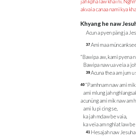
jah kpha law khai ni. Nghm
akvaia canaa nami kya kha
Khyang he naw Jesuh
Acun a pyen päng ja Jes
Ami maa müncanksee 
37
“Bawipa aw, kami pyena ng
Bawipa naw ua veia a joh
Acuna thea am jum u 
39
“Pamhnam naw ami mik 
40
ami mlung jah nghlangsa
acunüng ami mik naw am h
ami lu pi cing se,
ka jah mdaw be vaia,
ka veia am nghlat law be 
Hesajah naw Jesuha h
41