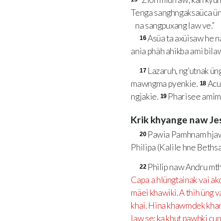
Tenga sanghngaksaüca ün
na sangpuxang law ve.”
Asüa ta axüisaw he n
16
ania phäh ahikba ami bila
Lazaruh, ng’utnak ün
17
mawngma pyenkie.
Acu
18
ngjakie.
Pharisee amimä
19
Krik khyange naw Je
Pawia Pamhnam hjawkh
20
Philipa (Kalile hne Bethsa
Philip naw Andru mth
22
Capa a hlüngtainak vai ak
mäei khawiki. A thih üng 
khai. Hina khawmdek khan
law se; ka khut pawhki cu