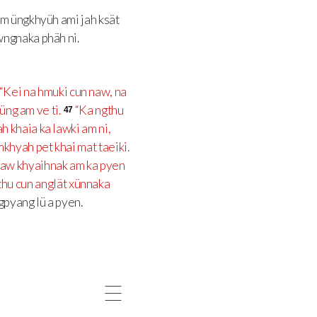
m üngkhyüh ami jah ksät
ngnaka phäh ni.
“Kei na hmuki cun naw, na
üng am ve ti.
“Ka ngthu
47
 khaia ka lawki am ni,
khyah pet khai mat taeiki.
aw khyaihnak am ka pyen
thu cun anglät xünnaka
gpyang lü a pyen.