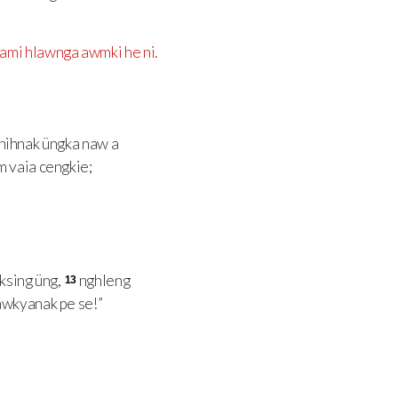
nami hlawnga awmki he ni.
thihnak üngka naw a
m vaia cengkie;
ksing üng,
nghleng
13
awkyanak pe se!”