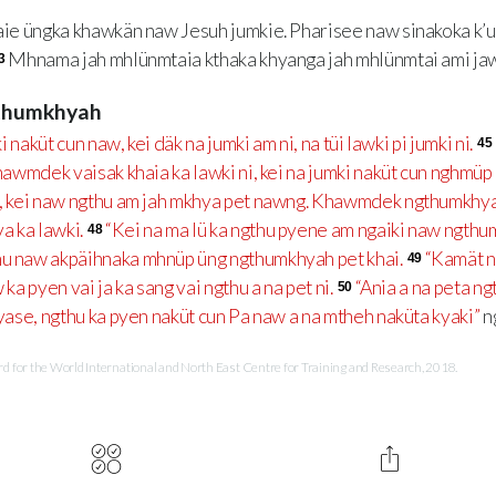
ie üngka khawkän naw Jesuh jumkie. Pharisee naw sinakoka k’u
Mhnama jah mhlünmtaia kthaka khyanga jah mhlünmtai ami jaw
3
gthumkhyah
 naküt cun naw, kei däk na jumki am ni, na tüi lawki pi jumki ni.
45
awmdek vaisak khaia ka lawki ni, kei na jumki naküt cun nghmüp 
i, kei naw ngthu am jah mkhya pet nawng. Khawmdek ngthumkhyah
a ka lawki.
“Kei na ma lü ka ngthu pyene am ngaiki naw ngthum
48
hu naw akpäihnaka mhnüp üng ngthumkhyah pet khai.
“Kamät n
49
 ka pyen vai ja ka sang vai ngthu a na pet ni.
“Ania a na peta ng
50
akyase, ngthu ka pyen naküt cun Pa naw a na mtheh naküta kyaki”
n
for the World International and North East Centre for Training and Research, 2018.