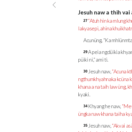
Jesuh naw a thih vai
“Atuh hin ka mlung khu
27
Iakyasepi, ahina khuikhatn
Acunüng, “Ka mhlünmtai 
A peia ngdüikia khya
29
püiki ni,” ami ti.
Jesuh naw,
“Acuna kt
30
ngthumkhyahnaka kcüna ky
khana a na taih law üng, k
kyaki.
Khyang he naw,
“Mes
34
üngka naw khana taiha kya 
Jesuh naw,
“Akvai as
35