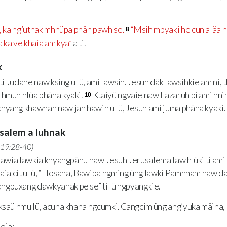
 ka ng’utnak mhnüpa phäh pawh se.
“Msih mpyaki he cun aläa 
8
 ka ve khaia am kya”
a ti.
k
i Judahe naw ksing u lü, ami lawsih. Jesuh däk lawsihkie am ni, 
 hmuh hlüa phäha kyaki.
Ktaiyü ngvaie naw Lazaruh pi ami hni
10
hyang khawhah naw jah hawih u lü, Jesuh ami juma phäha kyaki.
usalem a luhnak
 19:28-40
)
awia lawkia khyangpänu naw Jesuh Jerusalema law hlüki ti ami 
khaia cit u lü, “Hosana, Bawipa ngming üng lawki Pamhnam naw d
gpuxang dawkyanak pe se” ti lü ngpyangkie.
saü hmu lü, acuna khana ngcumki. Cangcim üng ang’yuka mäiha,
eia;