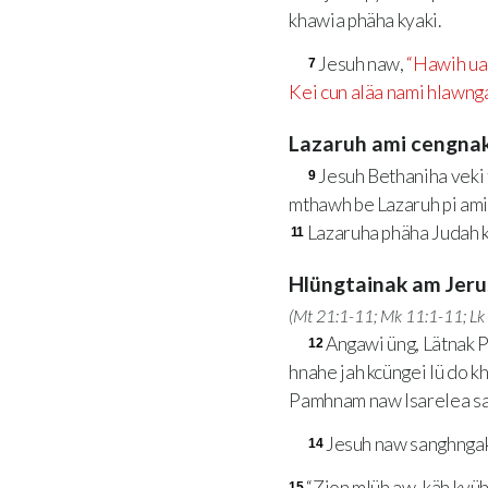
khawia phäha kyaki.
Jesuh naw,
“Hawih ua,
7
Kei cun aläa nami hlawnga
Lazaruh ami cengna
Jesuh Bethaniha veki t
9
mthawh be Lazaruh pi ami
Lazaruha phäha Judah k
11
Hlüngtainak am Jer
(
Mt 21:1-11
;
Mk 11:1-11
;
Lk
Angawi üng, Lätnak P
12
hnahe jah kcüngei lü do 
Pamhnam naw Isarelea san
Jesuh naw sanghngak
14
“Zion mlüh aw, käh kyüh
15