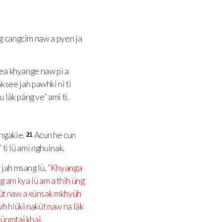
g cangcim naw a pyen ja
hea khyange naw pi a
see jah pawhki ni ti
läk päng ve” ami ti.
ngakie.
Acun he cun
21
 ti lü ami nghuinak.
jah msang lü,
“Khyanga
 am kya lü am a thih üng
üt naw a xünsak mkhyüh
h hlüki naküt naw na läk
ünmtai khai.