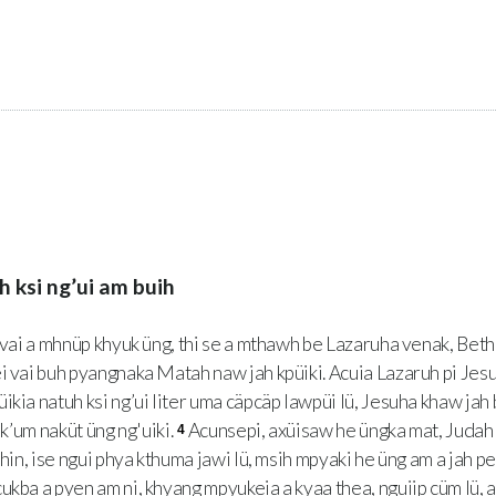
 ksi ng’ui am buih
vai a mhnüp khyuk üng, thi se a mthawh be Lazaruha venak, Bet
i vai buh pyangnaka Matah naw jah kpüiki. Acuia Lazaruh pi Jes
ikia natuh ksi ng’ui liter uma cäpcäp lawpüi lü, Jesuha khaw jah
 k’um naküt üng ng'uiki.
Acunsepi, axüisaw he üngka mat, Judah 
4
 hin, ise ngui phya kthuma jawi lü, msih mpyaki he üng am a jah pet 
ukba a pyen am ni, khyang mpyukeia a kyaa thea, nguiip cüm lü, a