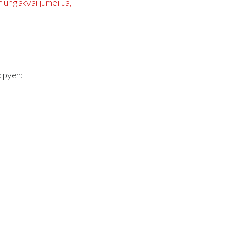
m üng akvai jumei ua,
 pyen: