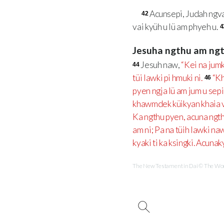
Acunsepi, Judah ngva
42
vai kyüh u lü am phyeh u.
4
Jesuha ngthu am n
Jesuh naw,
“Kei na jumki
44
tüi lawki pi hmuki ni.
“Kh
46
pyen ngja lü am jum u sep
khawmdek küikyan khaia v
Ka ngthu pyen, acuna ngt
am ni; Pa na tüih lawki naw
kyaki ti ka ksingki. Acun
The New Testament in Dai © The Word 