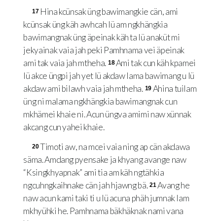
Hina kcünsak üng bawimangkie cän, ami
17
kcünsak üng käh awhcah lü am ngkhängkia
bawimangnak üng äpeinak käh ta lü anaküt mi
jekyainak vaia jah peki Pamhnama vei äpeinak
ami tak vaia jah mtheha.
Ami tak cun käh kpamei
18
lü akce üngpi jah yet lü akdaw lama bawimang u lü
akdaw ami bilawh vaia jah mtheha.
Ahina tuilam
19
üng ni malama ngkhängkia bawimangnak cun
mkhämei khaie ni. Acun üngva amimi naw xünnak
akcang cun yahei khaie.
Timoti aw, na mcei vaia ning ap cän akdawa
20
säma. Amdang pyensake ja khyang avange naw
“Ksingkhyapnak” ami tia am käh ngtähkia
ngcuhngkaihnake cän jah hjawng bä.
Avang he
21
naw acun kami taki ti u lü acuna phäh jumnak lam
mkhyühki he. Pamhnama bäkhäknak nami vana