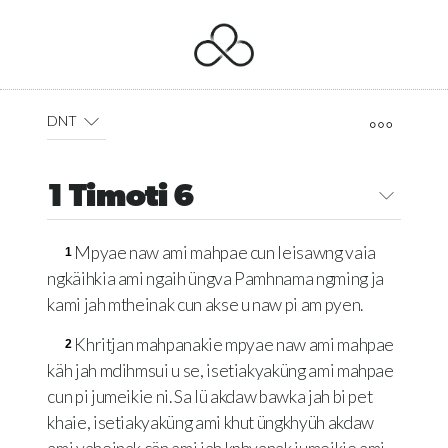
DNT
1 Timoti 6
Mpyae naw ami mahpae cun leisawng vaia
1
ngkäihkia ami ngaih üngva Pamhnama ngming ja
kami jah mtheinak cun akse u naw pi am pyen.
Khritjan mahpanakie mpyae naw ami mahpae
2
käh jah mdihmsui u se, isetiakyaküng ami mahpae
cun pi jumeikie ni. Sa lü akdaw bawka jah bi pet
khaie, isetiakyaküng ami khut üngkhyüh akdaw