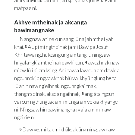
ami yaheinak cän ami jah kphyanak jumeikie ami
mahpae ni.
Akhye mtheinak ja akcanga
bawimangnake
Nang naw ahine cun sang lü na jah mthei yah
khai.
A u pi mi ngtheinak ja mi Bawipa Jesuh
3
Khritawa ngthu kcang üng am täng lü ningsaw
hngalangkia mtheinak pawki cun,
awcahnak naw
4
mjaw lü i pi am ksing. Ani naw a law cun am dawkia
ngcuhnak ja ngvawknak hlü vai khyü nglung he ta
lü ahin naw ng’eihnak, ngcuhngkaihnak,
thangmsetnak, aksea ngaihnak,
angläta ngcuh
5
vai cun ngthungtak ami mlunga am vekia khyange
ni. Ningsaw hin bawimangnak vaia amimi naw
ngaikie ni.
Daw ve, mi tak mi khäksak üng ningsaw naw
6