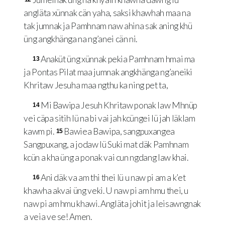
angläta xünnak cän yaha, saksi khawhah maa na
tak jumnak ja Pamhnam naw ahina sak aning khü
üng angkhänga na ng’anei cän ni.
Anaküt üng xünnak pekia Pamhnam hmai ma
13
ja Pontas Pilat maa jumnak angkhänga ng’aneiki
Khritaw Jesuha maa ngthu ka ning pet ta,
Mi Bawipa Jesuh Khritaw ponak law Mhnüp
14
vei cäpa sitih lü na bi vai jah kcüngei lü jah läklam
kawm pi.
Bawiea Bawipa, sangpuxangea
15
Sangpuxang, a jodaw lü Suki mat däk Pamhnam
kcün a kha üng a ponak vai cun ngdang law khai.
Ani däk va am thi thei lü u naw pi am a k’et
16
khawha akvai üng veki. U naw pi am hmu thei, u
naw pi am hmu khawi. Angläta johit ja leisawngnak
a veia ve se! Amen.