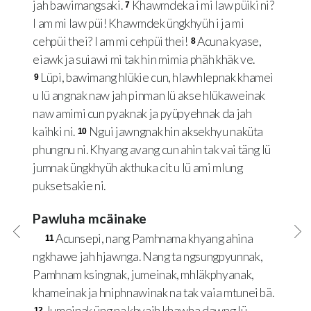
jah bawimangsaki.
Khawmdeka i mi law püiki ni?
7
I am mi law püi! Khawmdek üngkhyüh i ja mi
cehpüi thei? I am mi cehpüi thei!
Acuna kyase,
8
eiawk ja suiawi mi tak hin mimia phäh khäk ve.
Lüpi, bawimang hlükie cun, hlawhlepnak khamei
9
u lü angnak naw jah pinman lü akse hlükaweinak
naw amimi cun pyaknak ja pyüpyehnak da jah
kaihki ni.
Ngui jawngnak hin aksekhyu naküta
10
phungnu ni. Khyang avang cun ahin tak vai täng lü
jumnak üngkhyüh akthuka cit u lü ami mlung
puksetsakie ni.
Pawluha mcäinake
Acunsepi, nang Pamhnama khyang ahina
11
ngkhawe jah hjawnga. Nang ta ngsungpyunnak,
Pamhnam ksingnak, jumeinak, mhläkphyanak,
khameinak ja hniphnawinak na tak vaia mtunei bä.
Jumeinak üng na khyaih khawha dawng lü
12