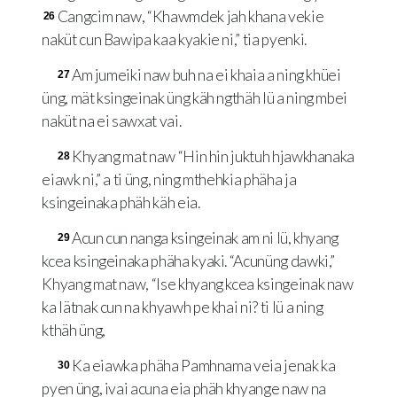
Cangcim naw, “Khawmdek jah khana vekie
26
naküt cun Bawipa kaa kyakie ni,” tia pyenki.
Am jumeiki naw buh na ei khaia a ning khüei
27
üng, mät ksingeinak üng käh ngthäh lü a ning mbei
naküt na ei sawxat vai.
Khyang mat naw “Hin hin juktuh hjawkhanaka
28
eiawk ni,” a ti üng, ning mthehkia phäha ja
ksingeinaka phäh käh eia.
Acun cun nanga ksingeinak am ni lü, khyang
29
kcea ksingeinaka phäha kyaki. “Acunüng dawki,”
Khyang mat naw, “Ise khyang kcea ksingeinak naw
ka lätnak cun na khyawh pe khai ni? ti lü a ning
kthäh üng,
Ka eiawka phäha Pamhnama veia jenak ka
30
pyen üng, ivai acuna eia phäh khyange naw na