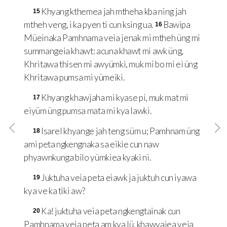
Khyang kthemea jah mtheha kba ning jah
15
mtheh veng, i ka pyen ti cun ksing ua.
Bawipa
16
Müeinaka Pamhnama veia jenak mi mtheh üng mi
summangeia khawt: acuna khawt mi awk üng,
Khritawa thisen mi awyümki, muk mi bo mi ei üng
Khritawa pumsa mi yümeiki.
Khyang khawjaha mi kyase pi, muk mat mi
17
eiyüm üng pumsa mata mi kya lawki.
Isarel khyange jah teng süm u; Pamhnam üng
18
ami peta ngkengnaka sa eikie cun naw
phyawnkunga bilo yümkiea kyaki ni.
Juktuha veia peta eiawk ja juktuh cun iyawa
19
kya ve ka tiki aw?
Ka! juktuha veia peta ngkengtainak cun
20
Pamhnama veia peta am kya lü, khawyaiea veia