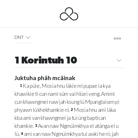
DNT
1 Korintuh 10
Juktuha phäh mcäinak
Ka püie, Mosia hnu läkie mi pupae ia kya
1
khawikie ti cun nami süm vai hlüei veng. Amimi
cun khawngmei naw jah ksung lü Mpanglaisen pi
phyawn lü khekhamkie ni.
Mosia hnu ami läka
2
kba ami van khawngmei ja tui üng baptican
khamkie.
Avan naw Ngmüimkhya ei atänga ei u
3
lü,
ami van naw Ngmüimkhya tui awki he ni; jah
4