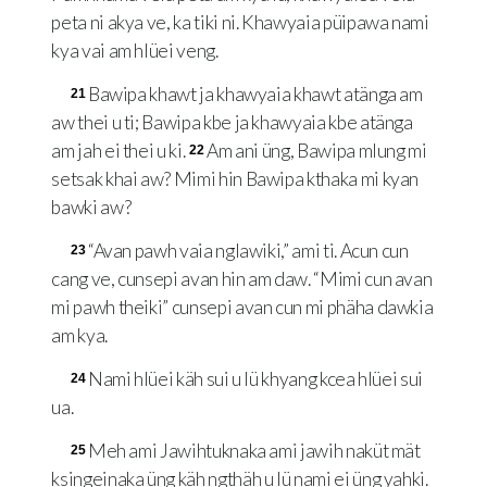
peta ni akya ve, ka tiki ni. Khawyaia püipawa nami
kya vai am hlüei veng.
Bawipa khawt ja khawyaia khawt atänga am
21
aw thei u ti; Bawipa kbe ja khawyaia kbe atänga
am jah ei thei u ki.
Am ani üng, Bawipa mlung mi
22
setsak khai aw? Mimi hin Bawipa kthaka mi kyan
bawki aw?
“Avan pawh vaia nglawiki,” ami ti. Acun cun
23
cang ve, cunsepi avan hin am daw. “Mimi cun avan
mi pawh theiki” cunsepi avan cun mi phäha dawkia
am kya.
Nami hlüei käh sui u lü khyang kcea hlüei sui
24
ua.
Meh ami Jawihtuknaka ami jawih naküt mät
25
ksingeinaka üng käh ngthäh u lü nami ei üng yahki.