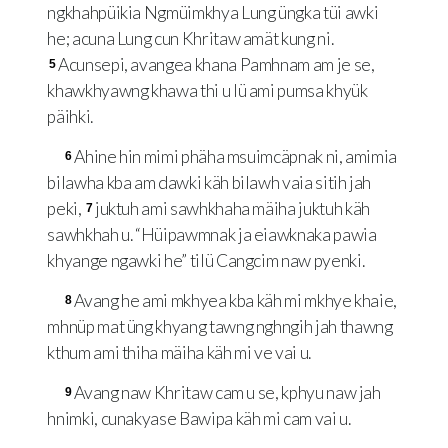
ngkhahpüikia Ngmüimkhya Lung üngka tüi awki
he; acuna Lung cun Khritaw amät kung ni.
Acunsepi, avangea khana Pamhnam am je se,
5
khawkhyawng khawa thi u lü ami pumsa khyük
päihki.
Ahine hin mimi phäha msuimcäpnak ni, amimia
6
bilawha kba am dawki käh bilawh vaia sitih jah
peki,
juktuh ami sawhkhaha mäiha juktuh käh
7
sawhkhah u. “Hüipawmnak ja eiawknaka pawia
khyange ngawki he” tilü Cangcim naw pyenki.
Avang he ami mkhyea kba käh mi mkhye khaie,
8
mhnüp mat üng khyang tawng nghngih jah thawng
kthum ami thiha mäiha käh mi ve vai u.
Avang naw Khritaw cam u se, kphyu naw jah
9
hnimki, cunakyase Bawipa käh mi cam vai u.