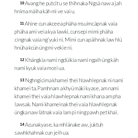
Avang he putcit u se thihnaka Ngsä naw a jah
10
hnima mäiha käh mi ve vai u.
Ahine cun akceea phäha msuimcäpnak vaia
11
phäha ami veia kya lawki, cunsepi mimi phäha
cingnak vaia ng’yuki ni. Mimi cun apäihnak law hlü
hnüha kcün üng mi vekie ni.
Khängkia nami ngdüikia nami ngaih üng käh
12
nami kyuk vaia mcei ua.
Nghngicima khamei thei hlawhlepnak ni nami
13
khamei ta. Pamhnam a khyü mäki kyase, am nami
khamei thei vaia hlawhlepnak nami khana am pha
lawsak. Nami khameinak thei vaia hlawhlepnak
üngka naw lätnak vaia lam pi ning pawh pet khai.
Acunakyase, ka mhlänake aw, juktuh
14
sawhkhahnak cun jeih ua.