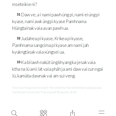
mseteikie ni?
Daw ve, a i nami pawh üng pi, nami ei üng pi
31
kyase, nami awk üng pi kyase Pamhnama
hlüngtainak vaia avan pawh ua.
Judahea pi kyase, Krikea pi kyase,
32
Pamhnama sangcima pi kyase am nami jah
kyukngtäsak vaia xüngsei ua.
Ka bilawh naküt üng khyang ka jesak vaia
33
ktha na lü ami lät vaia phäh ja ami daw vai cun ngai
lü, kamäta dawnak vai am sui veng.
The New Testament in Dai © The Word for the World International and
North East Centre for Training and Research, 2018.