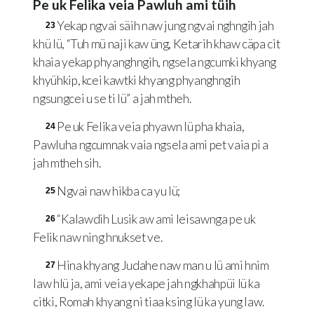
Pe uk Felika veia Pawluh ami tüih
Yekap ngvai säih naw jung ngvai nghngih jah
23
khü lü, “Tuh mü naji kaw üng, Ketarih khaw cäpa cit
khaia yekap phyanghngih, ngsela ngcumki khyang
khyühkip, kcei kawtki khyang phyanghngih
ngsungcei u se ti lü” a jah mtheh.
Pe uk Felika veia phyawn lü pha khaia,
24
Pawluha ngcumnak vaia ngsela ami pet vaia pi a
jah mtheh sih.
Ngvai naw hikba ca yu lü;
25
“Kalawdih Lusik aw ami leisawnga pe uk
26
Felik naw ning hnukset ve.
Hina khyang Judahe naw man u lü ami hnim
27
law hlü ja, ami veia yekape jah ngkhahpüi lü ka
citki, Romah khyang ni tiaa ksing lü ka yung law.