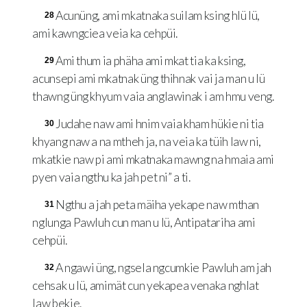
Acunüng, ami mkatnaka suilam ksing hlü lü,
28
ami kawngciea veia ka cehpüi.
Ami thum ia phäha ami mkat tia ka ksing,
29
acunsepi ami mkatnak üng thihnak vai ja man u lü
thawng üng khyum vaia anglawinak i am hmu veng.
Judahe naw ami hnim vaia kham hükie ni tia
30
khyang naw a na mtheh ja, na veia ka tüih law ni,
mkatkie naw pi ami mkatnaka mawng na hmaia ami
pyen vaia ngthu ka jah pet ni” a ti.
Ngthu a jah peta mäiha yekape naw mthan
31
nglunga Pawluh cun man u lü, Antipatariha ami
cehpüi.
A ngawi üng, ngsela ngcumkie Pawluh am jah
32
cehsak u lü, amimät cun yekapea venaka nghlat
law bekie.