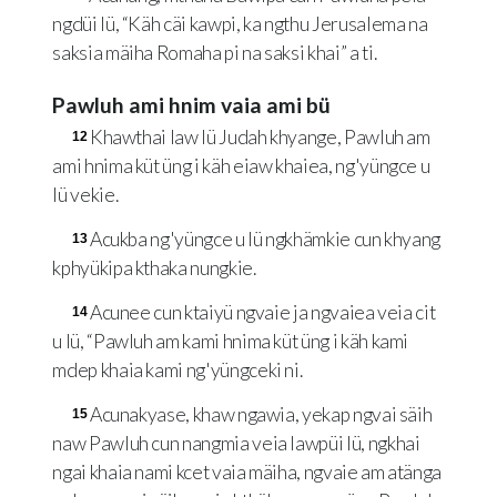
ngdüi lü, “Käh cäi kawpi, ka ngthu Jerusalema na
saksia mäiha Romaha pi na saksi khai” a ti.
Pawluh ami hnim vaia ami bü
Khawthai law lü Judah khyange, Pawluh am
12
ami hnima küt üng i käh eiaw khaiea, ng'yüngce u
lü vekie.
Acukba ng'yüngce u lü ngkhämkie cun khyang
13
kphyükipa kthaka nungkie.
Acunee cun ktaiyü ngvaie ja ngvaiea veia cit
14
u lü, “Pawluh am kami hnima küt üng i käh kami
mdep khaia kami ng'yüngceki ni.
Acunakyase, khaw ngawia, yekap ngvai säih
15
naw Pawluh cun nangmia veia lawpüi lü, ngkhai
ngai khaia nami kcet vaia mäiha, ngvaie am atänga