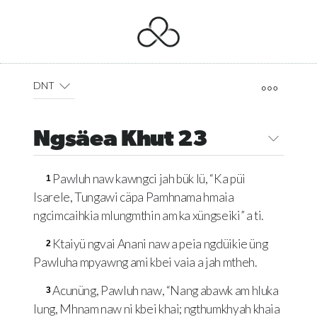
DNT
Ngsäea Khut 23
Pawluh naw kawngci jah bük lü, “Ka püi
1
Isarele, Tungawi cäpa Pamhnama hmaia
ngcimcaihkia mlungmthin am ka xüngseiki” a ti.
Ktaiyü ngvai Anani naw a peia ngdüikie üng
2
Pawluha mpyawng ami kbei vaia a jah mtheh.
Acunüng, Pawluh naw, “Nang abawk am hluka
3
lung, Mhnam naw ni kbei khai; ngthumkhyah khaia