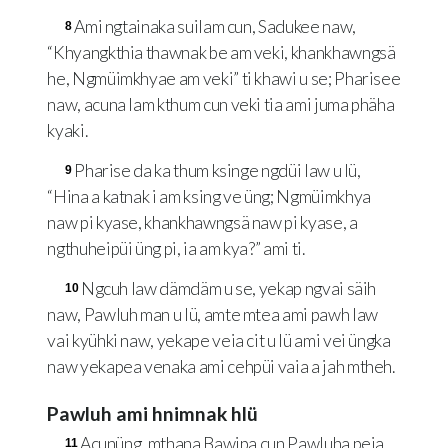
Ami ngtainaka suilam cun, Sadukee naw,
8
“Khyangkthia thawnak be am veki, khankhawngsä
he, Ngmüimkhyae am veki” ti khawi u se; Pharisee
naw, acuna lam kthum cun veki tia ami juma phäha
kyaki.
Pharise da ka thum ksinge ngdüi law u lü,
9
“Hina a katnak i am ksing ve üng; Ngmüimkhya
naw pi kyase, khankhawngsä naw pi kyase, a
ngthuheipüi üng pi, ia am kya?” ami ti.
Ngcuh law dämdäm u se, yekap ngvai säih
10
naw, Pawluh man u lü, amte mtea ami pawh law
vai kyühki naw, yekape veia cit u lü ami vei üngka
naw yekapea venaka ami cehpüi vaia a jah mtheh.
Pawluh ami hnimnak hlü
Acunüng, mthana Bawipa cun Pawluha peia
11