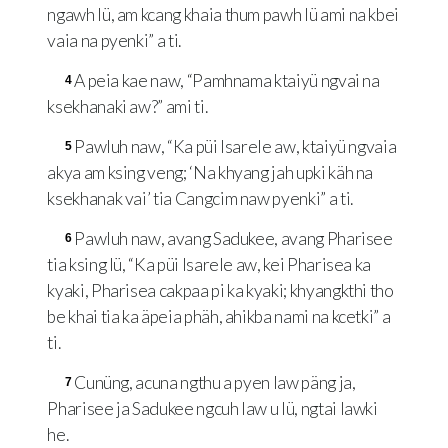
ngawh lü, am kcang khaia thum pawh lü ami na kbei
vaia na pyenki” a ti.
A peia kae naw, “Pamhnama ktaiyü ngvai na
4
ksekhanaki aw?” ami ti.
Pawluh naw, “Ka püi Isarele aw, ktaiyü ngvaia
5
akya am ksing veng; ‘Na khyang jah upki käh na
ksekhanak vai’ tia Cangcim naw pyenki” a ti.
Pawluh naw, avang Sadukee, avang Pharisee
6
tia ksing lü, “Ka püi Isarele aw, kei Pharisea ka
kyaki, Pharisea cakpaa pi ka kyaki; khyangkthi tho
be khai tia ka äpeia phäh, ahikba nami na kcetki” a
ti.
Cunüng, acuna ngthu a pyen law päng ja,
7
Pharisee ja Sadukee ngcuh law u lü, ngtai lawki
he.