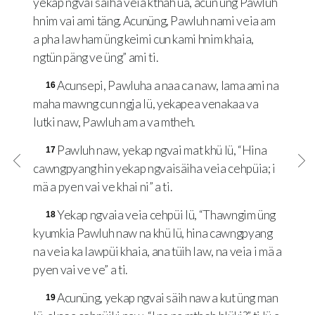
yekap ngvai säiha veia kthäh ua, acun üng Pawluh
hnim vai ami täng. Acunüng, Pawluh nami veia am
a pha law ham üng keimi cun kami hnim khaia,
ngtün päng ve üng” ami ti.
Acunsepi, Pawluha a naa ca naw, lama ami na
16
maha mawng cun ngja lü, yekapea venakaa va
lutki naw, Pawluh am a va mtheh.
Pawluh naw, yekap ngvai mat khü lü, “Hina
17
cawngpyang hin yekap ngvaisäiha veia cehpüia; i
mä a pyen vai ve khai ni” a ti.
Yekap ngvaia veia cehpüi lü, “Thawngim üng
18
kyumkia Pawluh naw na khü lü, hina cawngpyang
na veia ka lawpüi khaia, ana tüih law, na veia i mä a
pyen vai ve ve” a ti.
Acunüng, yekap ngvai säih naw a kut üng man
19