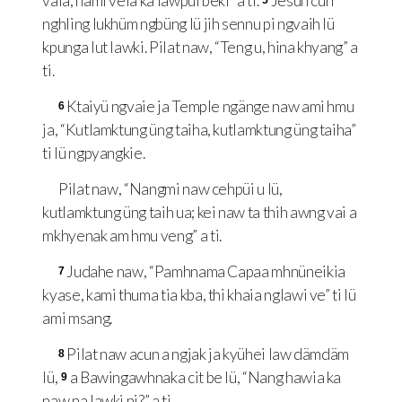
vaia, nami veia ka lawpüi beki” a ti.
Jesuh cun
5
nghling lukhüm ngbüng lü jih sennu pi ngvaih lü
kpunga lut lawki. Pilat naw, “Teng u, hina khyang” a
ti.
Ktaiyü ngvaie ja Temple ngänge naw ami hmu
6
ja, “Kutlamktung üng taiha, kutlamktung üng taiha”
ti lü ngpyangkie.
Pilat naw, “Nangmi naw cehpüi u lü,
kutlamktung üng taih ua; kei naw ta thih awng vai a
mkhyenak am hmu veng” a ti.
Judahe naw, “Pamhnama Capaa mhnüneikia
7
kyase, kami thuma tia kba, thi khaia nglawi ve” ti lü
ami msang.
Pilat naw acun a ngjak ja kyühei law dämdäm
8
lü,
a Bawingawhnaka cit be lü, “Nang hawia ka
9
naw na lawki ni?” a ti.