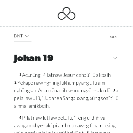
DNT
Johan 19
Acunüng, Pilat naw Jesuh cehpüi lü a kpaih.
1
Yekape naw nghling lukhüm pyang u lü ami
2
ngbüngsak. Acun käna, jih sennu ngvüihsak u lü,
a
3
peia law u lü, “Judahea Sangpuxang, xüng soa” ti lü
a hmai ami kbeih.
Pilat naw lut law betü lü, “Teng u, thih vai
4
awnga mkhyenak i pi am hmu nawng ti nami ksing