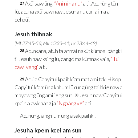
Axüisaw üng,
“Ani ni na nu”
a ti. Acunüng tün
27
lü, acuna axüisaw naw Jesuha nu cun a ima a
cehpüi.
Jesuh thihnak
(
Mt 27:45-56
;
Mk 15:33-41
;
Lk 23:44-49
)
Acunkäna, atuh ta ahmäi naküt kümcei pängki
28
ti Jesuh naw ksing lü, cangcima kümnak vaia,
“Tui
cawi veng”
a ti.
Acuia Capyitui kpaih k’am mat ami tak. Hisop
29
Capyitui k'am üng kphum lü cung üng taihkie naw a
mpyawng üng ami jeng sun.
Jesuh naw Capyitui
30
kpaih a awk päng ja
“Ngpäng ve”
a ti.
Acunüng, a ngmüm üng a sak päihki.
Jesuha kpem kcei am sun