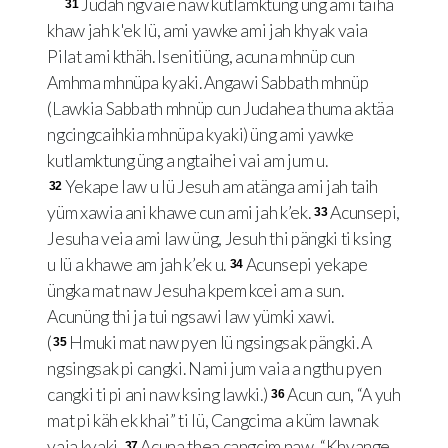
Judah ngvaie naw kutlamktung üng ami taiha
31
khaw jah k'ek lü, ami yawke ami jah khyak vaia
Pilat ami kthäh. Isenitiüng, acuna mhnüp cun
Amhma mhnüpa kyaki. Angawi Sabbath mhnüp
(Lawkia Sabbath mhnüp cun Judahea thuma aktäa
ngcingcaihkia mhnüpa kyaki) üng ami yawke
kutlamktung üng a ngtaihei vai am jum u.
Yekape law u lü Jesuh am atänga ami jah taih
32
yüm xawia ani khawe cun ami jah k’ek.
Acunsepi,
33
Jesuha veia ami law üng, Jesuh thi pängki ti ksing
u lü a khawe am jah k’ek u.
Acunsepi yekape
34
üngka mat naw Jesuha kpem kcei am a sun.
Acunüng thi ja tui ngsawi law yümki xawi.
(
Hmuki mat naw pyen lü ngsingsak pängki. A
35
ngsingsak pi cangki. Nami jum vaia a ngthu pyen
cangki ti pi ani naw ksing lawki.)
Acun cun, “A yuh
36
mat pi käh ek khai” ti lü, Cangcima a küm lawnak
vaia kyaki.
Acuna thea cangcim naw, “Khyange
37