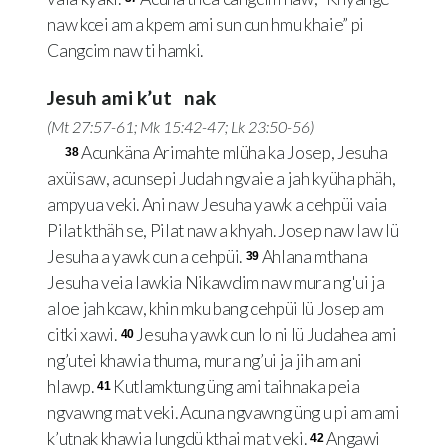
naw kcei am a kpem ami sun cun hmu khaie” pi
Cangcim naw ti hamki.
Jesuh ami k’ut nak
(
Mt 27:57-61
;
Mk 15:42-47
;
Lk 23:50-56
)
Acunkäna Arimahte mlüha ka Josep, Jesuha
38
axüisaw, acunsepi Judah ngvaie a jah kyüha phäh,
ampyua veki. Ani naw Jesuha yawk a cehpüi vaia
Pilat kthäh se, Pilat naw a khyah. Josep naw law lü
Jesuha a yawk cun a cehpüi.
Ahlana mthana
39
Jesuha veia lawkia Nikawdim naw mura ng'ui ja
aloe jah kcaw, khin mku bang cehpüi lü Josep am
citki xawi.
Jesuha yawk cun lo ni lü Judahea ami
40
ng’utei khawia thuma, mura ng’ui ja jih am ani
hlawp.
Kutlamktung üng ami taihnaka peia
41
ngvawng mat veki. Acuna ngvawng üng u pi am ami
k’utnak khawia lungdü kthai mat veki.
Angawi
42