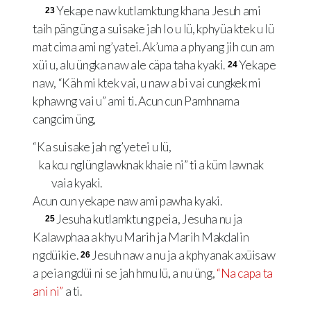
Yekape naw kutlamktung khana Jesuh ami
23
taih päng üng a suisake jah lo u lü, kphyüa ktek u lü
mat cima ami ng’yatei. Ak’uma a phyang jih cun am
xüi u, alu üngka naw ale cäpa taha kyaki.
Yekape
24
naw, “Käh mi ktek vai, u naw a bi vai cungkek mi
kphawng vai u” ami ti. Acun cun Pamhnama
cangcim üng,
“Ka suisake jah ng’yetei u lü,
ka kcu nglünglawknak khaie ni” ti a küm lawnak
vaia kyaki.
Acun cun yekape naw ami pawha kyaki.
Jesuha kutlamktung peia, Jesuha nu ja
25
Kalawphaa a khyu Marih ja Marih Makdalin
ngdüikie.
Jesuh naw a nu ja a kphyanak axüisaw
26
a peia ngdüi ni se jah hmu lü, a nu üng,
“Na capa ta
ani ni”
a ti.