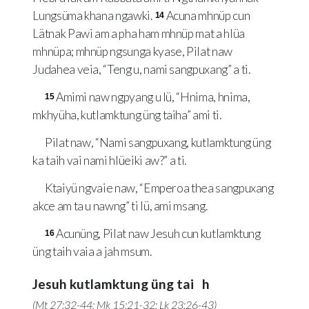
Lungsüma khana ngawki.
Acuna mhnüp cun
14
Lätnak Pawi am a pha ham mhnüp mat a hlüa
mhnüpa; mhnüp ngsunga kyase, Pilat naw
Judahea veia, “Teng u, nami sangpuxang” a ti.
Amimi naw ngpyang u lü, “Hnima, hnima,
15
mkhyüha, kutlamktung üng taiha” ami ti.
Pilat naw, “Nami sangpuxang, kutlamktung üng
ka taih vai nami hlüeiki aw?” a ti.
Ktaiyü ngvaie naw, “Emperoa thea sangpuxang
akce am ta u nawng” ti lü, ami msang.
Acunüng, Pilat naw Jesuh cun kutlamktung
16
üng taih vaia a jah msum.
Jesuh kutlamktung üng tai h
(
Mt 27:32-44
;
Mk 15:21-32
;
Lk 23:26-43
)