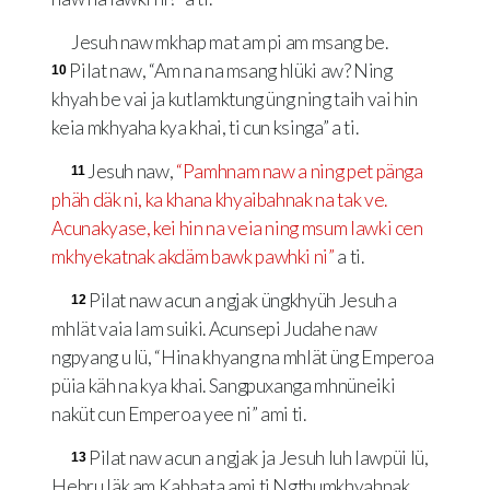
Jesuh naw mkhap mat am pi am msang be.
Pilat naw, “Am na na msang hlüki aw? Ning
10
khyah be vai ja kutlamktung üng ning taih vai hin
keia mkhyaha kya khai, ti cun ksinga” a ti.
Jesuh naw,
“Pamhnam naw a ning pet pänga
11
phäh däk ni, ka khana khyaibahnak na tak ve.
Acunakyase, kei hin na veia ning msum lawki cen
mkhyekatnak akdäm bawk pawhki ni”
a ti.
Pilat naw acun a ngjak üngkhyüh Jesuh a
12
mhlät vaia lam suiki. Acunsepi Judahe naw
ngpyang u lü, “Hina khyang na mhlät üng Emperoa
püia käh na kya khai. Sangpuxanga mhnüneiki
naküt cun Emperoa yee ni” ami ti.
Pilat naw acun a ngjak ja Jesuh luh lawpüi lü,
13
Hebru läk am Kabbata ami ti Ngthumkhyahnak