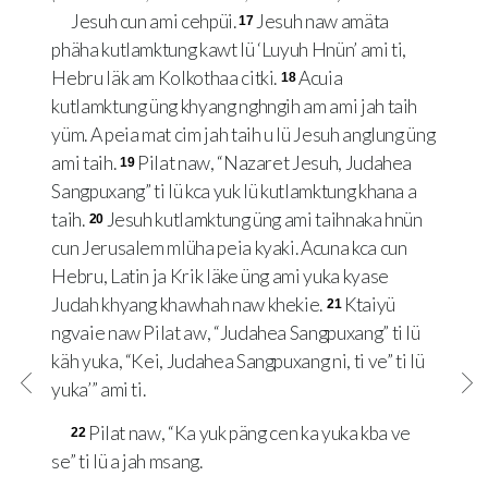
Jesuh cun ami cehpüi.
Jesuh naw amäta
17
phäha kutlamktung kawt lü ‘Luyuh Hnün’ ami ti,
Hebru läk am Kolkothaa citki.
Acuia
18
kutlamktung üng khyang nghngih am ami jah taih
yüm. A peia mat cim jah taih u lü Jesuh anglung üng
ami taih.
Pilat naw, “Nazaret Jesuh, Judahea
19
Sangpuxang” ti lü kca yuk lü kutlamktung khana a
taih.
Jesuh kutlamktung üng ami taihnaka hnün
20
cun Jerusalem mlüha peia kyaki. Acuna kca cun
Hebru, Latin ja Krik läke üng ami yuka kyase
Judah khyang khawhah naw khekie.
Ktaiyü
21
ngvaie naw Pilat aw, “Judahea Sangpuxang” ti lü
käh yuka, “Kei, Judahea Sangpuxang ni, ti ve” ti lü
yuka’” ami ti.
Pilat naw, “Ka yuk päng cen ka yuka kba ve
22
se” ti lü a jah msang.