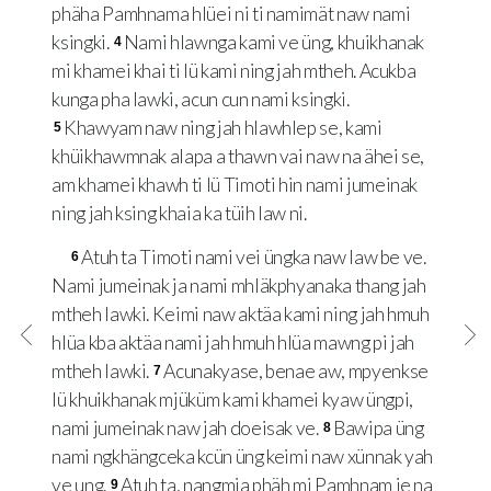
phäha Pamhnama hlüei ni ti namimät naw nami
ksingki.
Nami hlawnga kami ve üng, khuikhanak
4
mi khamei khai ti lü kami ning jah mtheh. Acukba
kunga pha lawki, acun cun nami ksingki.
Khawyam naw ning jah hlawhlep se, kami
5
khüikhawmnak alapa a thawn vai naw na ähei se,
am khamei khawh ti lü Timoti hin nami jumeinak
ning jah ksing khaia ka tüih law ni.
Atuh ta Timoti nami vei üngka naw law be ve.
6
Nami jumeinak ja nami mhläkphyanaka thang jah
mtheh lawki. Keimi naw aktäa kami ning jah hmuh
hlüa kba aktäa nami jah hmuh hlüa mawng pi jah
mtheh lawki.
Acunakyase, benae aw, mpyenkse
7
lü khuikhanak mjüküm kami khamei kyaw üngpi,
nami jumeinak naw jah doeisak ve.
Bawipa üng
8
nami ngkhängceka kcün üng keimi naw xünnak yah
ve ung.
Atuh ta, nangmia phäh mi Pamhnam je na
9