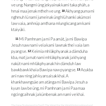
ve ung. Nangmi üng jekyainak kami taka phäh, a
hmai maa jenak mtheh ve ung.
Akhyang puma mi
10
nghmuh lü nami jumeinak üng hlü hamki akümcei
law vaia, amhnüp amthana mlung kcang am kami
ktaiyüki.
Mi Pamhnam ja mi Pa amät, ja mi Bawipa
11
Jesuh naw nami veia kami lawnak thei vaia lam
pyang se.
Keimia mhläkphyanak a dämduha
12
kba, mat ja mat nami mhläkphyanak ja khyang
naküt nami mhläkphyanak hin dämduh law
bawkbawk khaia Bawipa naw pyang se.
Acukba
13
ani naw ning jah kyansaisak khai. A
khankhawngsäe am atänga mi Bawipa Jesuh a
kyum law be üng, mi Pamhnam ja mi Paa maa
ngcingcaihnak ja kümbenak am nami ve khai.
The New Testament in Dai © The Word for the World International and