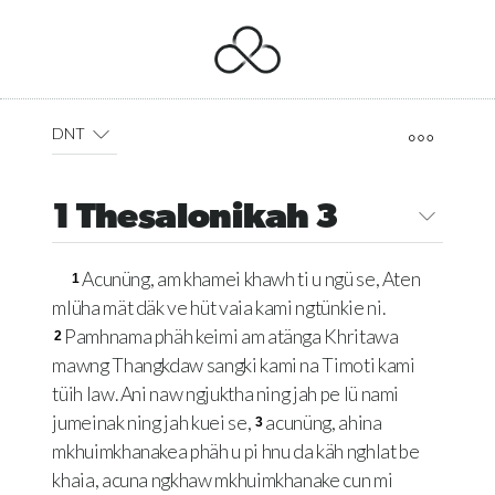
DNT
1 Thesalonikah 3
Acunüng, am khamei khawh ti u ngü se, Aten
1
mlüha mät däk ve hüt vaia kami ngtünkie ni.
Pamhnama phäh keimi am atänga Khritawa
2
mawng Thangkdaw sangki kami na Timoti kami
tüih law. Ani naw ngjuktha ning jah pe lü nami
jumeinak ning jah kuei se,
acunüng, ahina
3
mkhuimkhanakea phäh u pi hnu da käh nghlat be
khaia, acuna ngkhaw mkhuimkhanake cun mi