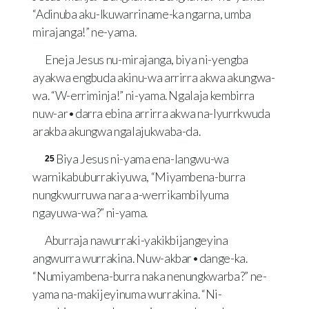
“Adinuba aku-lkuwarriname-ka ngarna, umba
mirajanga!” ne-yama.
Eneja Jesus nu-mirajanga, biya ni-yengba
ayakwa engbuda akinu-wa arrirra akwa akungwa-
wa. “W-erriminja!” ni-yama. Ngalaja kembirra
nuw-ar•darra ebina arrirra akwa na-lyurrkwuda
arakba akungwa ngalajukwaba-da.
Biya Jesus ni-yama ena-langwu-wa
25
warnikabuburrakiyuwa, “Miyambena-burra
nungkwurruwa nara a-werrikambilyuma
ngayuwa-wa?” ni-yama.
Aburraja nawurraki-yakikbijangeyina
angwurra wurrakina. Nuw-akbar•dange-ka.
“Numiyambena-burra naka nenungkwarba?” ne-
yama na-makijeyinuma wurrakina. “Ni-