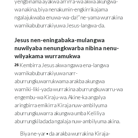
yengbinama ayakwa arrirra-wa akwa akungwa-
wa nakina, biya nenakumin-engkirrikajama
ngalajukwaba enuwa-wa-da!” ne-yama wurrakina
warnikabuburrakiyuwa Jesus-langwa-da.
Jesus nen-eningabaka-mulangwa
nuwilyaba nenungkwarba nibina nenu-
wilyakama wurramukwa
Kembirra Jesus akwa ngawa ena-langwa
26
warnikabuburrakiyuwa narr-
aburrungkuwarrukwama arakba akungwa
warniki-liki-yada wurrakina aburrungkuwarru-wa
engembu-wa Kiraju-wa. Akine-ka angalya
aringbirra emikirra Kiraja nuw-ambilyuma
aburrungkuwarra akungwa umba Keliliya
aburrungkiladada ngalaja nuw-ambilyuma akina.
Biya ne-yar•da arakba wurrakina Kiraja-