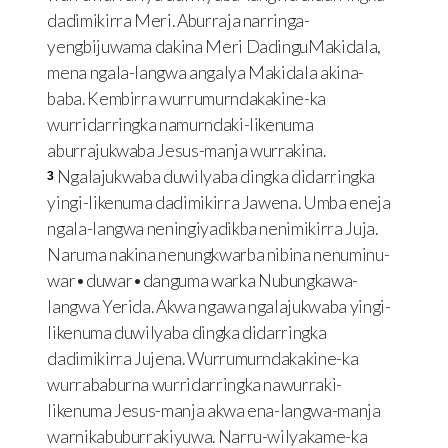
dadimikirra Meri. Aburraja narringa-
yengbijuwama dakina Meri DadinguMakidala,
mena ngala-langwa angalya Makidala akina-
baba. Kembirra wurrumurndakakine-ka
wurridarringka namurndaki-likenuma
aburrajukwaba Jesus-manja wurrakina.
Ngalajukwaba duwilyaba dingka didarringka
3
yingi-likenuma dadimikirra Jawena. Umba eneja
ngala-langwa neningiyadikba nenimikirra Juja.
Naruma nakina nenungkwarba nibina nenuminu-
war•duwar•danguma warka Nubungkawa-
langwa Yerida. Akwa ngawa ngalajukwaba yingi-
likenuma duwilyaba dingka didarringka
dadimikirra Jujena. Wurrumurndakakine-ka
wurrababurna wurridarringka nawurraki-
likenuma Jesus-manja akwa ena-langwa-manja
warnikabuburrakiyuwa. Narru-wilyakame-ka