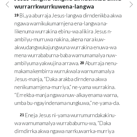
wurrarrkwurrkuwena-langwa
Bi...ya aburraja Jesus-langwa dirndenikba akwa
19
ngawa warnikukumarnjena ena-langwa na-
likenuma wurrakina ebinu-wa alikira Jesus n-
ambilyu-murruwa nakina, akena nara kuw-
akwudangwukajungwuna wurrakina enuwa-wa
mena wurrababurna-baba warnumamalya nuw-
ambilyuma yakwujina arrawa.
Aburraja nenu-
20
makama kembirra wurrukwala warnumamalya
Jesus-manja, “Daka arakba dirndena akwa
nenikumarnjena-murriya,” ne-yama wurrakina.
“Errekba-manja ngawa nuw-alkayenama warna,
umba bu-ngayindenama nungkuwa,” ne-yama-da.
Eneja Jesus ni-yama wurrumurndakakinu-
21
wa warnumamalya wurrababurnu-wa, “Daka
dirndirrka akwa ngawa narrkuwarrka-murriya