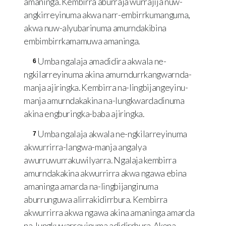
amaninga. Kembirra aburraja wurrajija nuw-
angkirreyinuma akwa narr-embirrkumanguma,
akwa nuw-alyubarinuma amurndakibina
embimbirrkamamuwa amaninga.
Umba ngalaja amadidira akwala ne-
6
ngkilarreyinuma akina amurndurrkangwarnda-
manja ajiringka. Kembirra na-lingbijangeyinu-
manja amurndakakina na-lungkwardadinuma
akina engburingka-baba ajiringka.
Umba ngalaja akwala ne-ngkilarreyinuma
7
akwurrirra-langwa-manja angalya
awurruwurrakuwilyarra. Ngalaja kembirra
amurndakakina akwurrirra akwa ngawa ebina
amaninga amarda na-lingbijanginuma
aburrunguwa alirrakidirrbura. Kembirra
akwurrirra akwa ngawa akina amaninga amarda
na-lungkuwarreyinuma adidirrbura. Akena