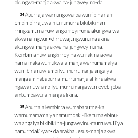
akungwa-manja akwa na-jungweyina-da.
Aburraja warnungkwarba wurribina narr-
34
embimbirrajuwa-murrumurra bikibiki narri-
rringkamurra nuw-angkirreyinuma akungwa-wa
akwa na-ngwur•dirruwajungwunuma akina
akungwa-manja akwa na-jungweyinuma.
Kembirra nuw-angkirreyina wurrakina akwa
narra-maka wurrukwala-manja warnumamalya
wurribina nuw-ambilyu-murrumanja angalya-
manja aminababurna-murrumanja alikira akwa
ngawa nuw-ambilyu-murrumanja wurreyebijeba
ambumbawura-manja alikira.
Aburraja kembirra wurrababurne-ka
35
warnumamamalya namurndaki-likenuma ebinu-
wa angalya bikibiki na-jungweyinu-murruwa. Biya
namurndaki-yar•da arakba Jesus-manja akwa