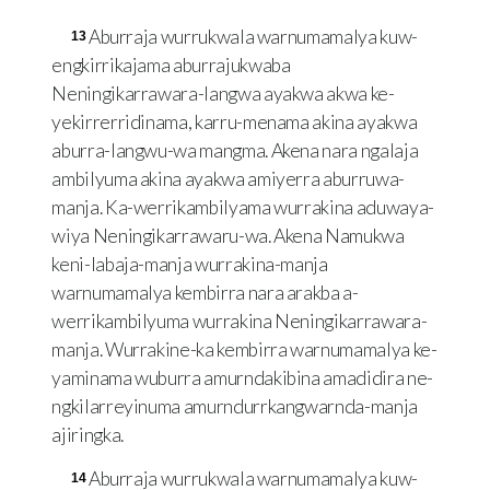
Aburraja wurrukwala warnumamalya kuw-
13
engkirrikajama aburrajukwaba
Neningikarrawara-langwa ayakwa akwa ke-
yekirrerridinama, karru-menama akina ayakwa
aburra-langwu-wa mangma. Akena nara ngalaja
ambilyuma akina ayakwa amiyerra aburruwa-
manja. Ka-werrikambilyama wurrakina aduwaya-
wiya Neningikarrawaru-wa. Akena Namukwa
keni-labaja-manja wurrakina-manja
warnumamalya kembirra nara arakba a-
werrikambilyuma wurrakina Neningikarrawara-
manja. Wurrakine-ka kembirra warnumamalya ke-
yaminama wuburra amurndakibina amadidira ne-
ngkilarreyinuma amurndurrkangwarnda-manja
ajiringka.
Aburraja wurrukwala warnumamalya kuw-
14