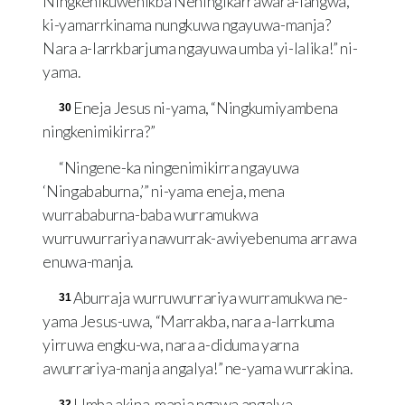
Ningkenikuwenikba Neningikarrawara-langwa,
ki-yamarrkinama nungkuwa ngayuwa-manja?
Nara a-larrkbarjuma ngayuwa umba yi-lalika!” ni-
yama.
Eneja Jesus ni-yama, “Ningkumiyambena
30
ningkenimikirra?”
“Ningene-ka ningenimikirra ngayuwa
‘Ningababurna,’” ni-yama eneja, mena
wurrababurna-baba wurramukwa
wurruwurrariya nawurrak-awiyebenuma arrawa
enuwa-manja.
Aburraja wurruwurrariya wurramukwa ne-
31
yama Jesus-uwa, “Marrakba, nara a-larrkuma
yirruwa engku-wa, nara a-diduma yarna
awurrariya-manja angalya!” ne-yama wurrakina.
Umba akina-manja ngawa angalya
32