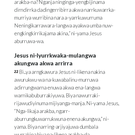
arakba-na? Nganja ninginga-yengbijinama
dirndirrka dadingerribirra akwa narrkuwarrka-
murriya wurribina nara a-yarrkuwurruma
Neningikarrawara-langwa ayakwa umba nuw-
engkingkirrikajama akina,” ni-yama Jesus
aburruwa-wa.
Jesus ni-lyurrkwaka-mulangwa
akungwa akwa arrirra
Bi...ya arngkawura Jesus ni-likena nakina
22
awurukwu-wa na-kuwabalinu-murruwa
adirrungwarna enuwa akwa ena-langwa
warnikabuburrakiyuwa. Biya nawurraki-
rijawudiyinuma mijiyanga-manja. Ni-yama Jesus,
“Nga-likaja arakba, ngarr-
aburrungkuwarrukwuna enena akungwa,” ni-
yama. Biya narring-arjiyajuwa dumbala
wurrakina biya na-likena arakba-da.