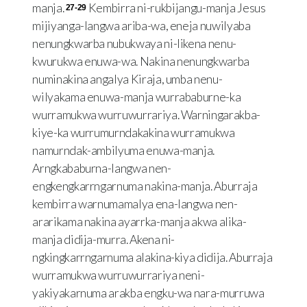
manja.
Kembirra ni-rukbijangu-manja Jesus
27-29
mijiyanga-langwa ariba-wa, eneja nuwilyaba
nenungkwarba nubukwaya ni-likena nenu-
kwurukwa enuwa-wa. Nakina nenungkwarba
numinakina angalya Kiraja, umba nenu-
wilyakama enuwa-manja wurrababurne-ka
wurramukwa wurruwurrariya. Warningarakba-
kiye-ka wurrumurndakakina wurramukwa
namurndak-ambilyuma enuwa-manja.
Arngkababurna-langwa nen-
engkengkarrngarnuma nakina-manja. Aburraja
kembirra warnumamalya ena-langwa nen-
ararikama nakina ayarrka-manja akwa alika-
manja didija-murra. Akena ni-
ngkingkarrngarnuma alakina-kiya didija. Aburraja
wurramukwa wurruwurrariya neni-
yakiyakarnuma arakba engku-wa nara-murruwa