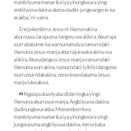
mambilyuma mamarika iya yinungkwura ying-
ambilyuma dakina akena dadiki-jungwangene-ka
arakba,” ni-yama.
Eneja kembirra Jesus ni-likena nakina
aburnuwa Jaraja ena-langwu-wa alikira. Aburraja
wurrababurne-ka warnumamalya namurndaki-
likenuma Jesus-manja aburrajukwaba akinu-wa
alikira. Akwudangwa Jesus-manja namurndaki-
likenuma wurrakina, namurndaki-lyibilyidanguma
wurrumurndakakina, nenu-kwurdakama Jesus-
manja lukwakwa.
Ngalaja duwilyaba didarringka yingi-
43
likenuma aburruwa-manja. Angbilyuwa dakina
dadinungkwurakba. Mememberrkwa
mambilyuma mamarika iya yinungkwura yingi-
jungwunuma angbilyuwa dakina, mena-baba