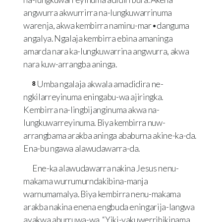
angwurra akwurrirra na-lungkuwarrinuma
warenja, akwa kembirra naminu-mar•danguma
angalya. Ngalaja kembirra ebina amaninga
amarda nara ka-lungkuwarrina angwurra, akwa
nara kuw-arrangba aninga.
Umba ngalaja akwala amadidira ne-
8
ngkilarreyinuma eningabu-wa ajiringka.
Kembirra na-lingbijanginuma akwa na-
lungkuwarreyinuma. Biya kembirra nuw-
arrangbama arakba aninga ababurna akine-ka-da.
Ena-bu ngawa alawudawarra-da.
Ene-ka alawudawarra nakina Jesus nenu-
makama wurrumurndakibina-manja
warnumamalya. Biya kembirra nenu-makama
arakba nakina enena engbuda eningarija-langwa
ayakwa aburruwa-wa. “Yiki-yakuwerribikinama