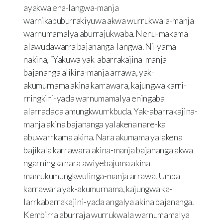
ayakwa ena-langwa-manja
warnikabuburrakiyuwa akwa wurrukwala-manja
warnumamalya aburrajukwaba. Nenu-makama
alawudawarra bajananga-langwa. Ni-yama
nakina, “Yakuwa yak-abarrakajina-manja
bajananga alikira-manja arrawa, yak-
akumurnama akina karrawara, kajungwa karri-
rringkini-yada warnumamalya eningaba
alarradada amungkwurrkbuda. Yak-abarrakajina-
manja akina bajananga yalakena nare-ka
abuwarrkama akina. Nara akumama yalakena
bajikala karrawara akina-manja bajananga akwa
ngarningka nara awiyebajuma akina
mamukumungkwulinga-manja arrawa. Umba
karrawara yak-akumurnama, kajungwa ka-
larrkabarrakajini-yada angalya akina bajananga.
Kembirra aburraja wurrukwala warnumamalya