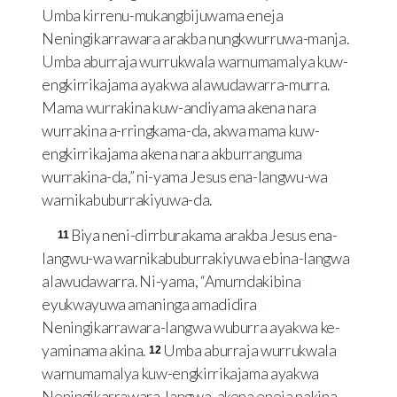
Umba kirrenu-mukangbijuwama eneja
Neningikarrawara arakba nungkwurruwa-manja.
Umba aburraja wurrukwala warnumamalya kuw-
engkirrikajama ayakwa alawudawarra-murra.
Mama wurrakina kuw-andiyama akena nara
wurrakina a-rringkama-da, akwa mama kuw-
engkirrikajama akena nara akburranguma
wurrakina-da,” ni-yama Jesus ena-langwu-wa
warnikabuburrakiyuwa-da.
Biya neni-dirrburakama arakba Jesus ena-
11
langwu-wa warnikabuburrakiyuwa ebina-langwa
alawudawarra. Ni-yama, “Amurndakibina
eyukwayuwa amaninga amadidira
Neningikarrawara-langwa wuburra ayakwa ke-
yaminama akina.
Umba aburraja wurrukwala
12
warnumamalya kuw-engkirrikajama ayakwa
Neningikarrawara-langwa, akena eneja nakina