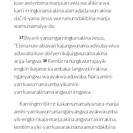
kuw-awiyebena-manja arrawu-wa alikira-wa
karri-rringkinama akina alarradada wurrakina-
da,” ni-yama Jesus wurrumurndakibina-manja
warnumamalya-da.
Biya ni-yama ngarningka nakina Jesus,
17
“Ebina nuw-abuwarrkajungwunama adinuba-wiya
aduwaba kuw-abilyerrikajungwunama akina
arija-langwa.
Kembirra nungkwurraja yik-
18
engkirrikajame-ka ambaka-langwa kirrakina
nganyangwu-wa ayakwa aduwaba. Nara amini-
yarrkuwurruma umba yikumini-
yarrkuwarakinama angwurra ngawa.
Karningerribirre-ka karnumamalya nara-manja
amini-yarrkuwurruma nganyangwa ayakwa umba
yik-engkirrikaja-manja akina angwurra kirrakina,
kembirra yiki-yarrkuwarakinama amurndakibina