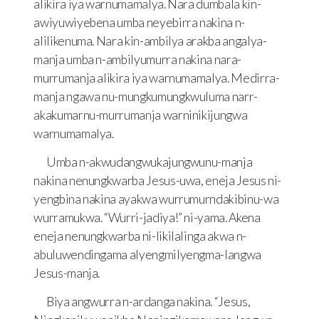
alikira iya warnumamalya. Nara dumbala kin-
awiyuwiyebena umba neyebirra nakina n-
alilikenuma. Nara kin-ambilya arakba angalya-
manja umba n-ambilyumurra nakina nara-
murrumanja alikira iya warnumamalya. Medirra-
manja ngawa nu-mungkumungkwuluma narr-
akakumarnu-murrumanja warninikijungwa
warnumamalya.
Umba n-akwudangwukajungwunu-manja
nakina nenungkwarba Jesus-uwa, eneja Jesus ni-
yengbina nakina ayakwa wurrumurndakibinu-wa
wurramukwa. “Wurri-jadiya!” ni-yama. Akena
eneja nenungkwarba ni-likilalinga akwa n-
abuluwendingama alyengmilyengma-langwa
Jesus-manja.
Biya angwurra n-ardanga nakina. “Jesus,