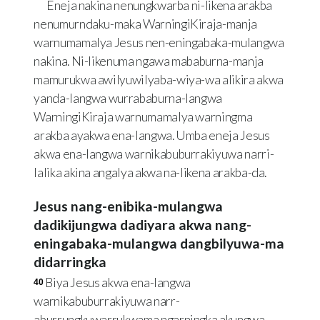
Eneja nakina nenungkwarba ni-likena arakba
nenumurndaku-maka WarningiKiraja-manja
warnumamalya Jesus nen-eningabaka-mulangwa
nakina. Ni-likenuma ngawa mababurna-manja
mamurukwa awilyuwilyaba-wiya-wa alikira akwa
yanda-langwa wurrababurna-langwa
WarningiKiraja warnumamalya warningma
arakba ayakwa ena-langwa. Umba eneja Jesus
akwa ena-langwa warnikabuburrakiyuwa narri-
lalika akina angalya akwa na-likena arakba-da.
Jesus nang-enibika-mulangwa
dadikijungwa dadiyara akwa nang-
eningabaka-mulangwa dangbilyuwa-ma
didarringka
Biya Jesus akwa ena-langwa
40
warnikabuburrakiyuwa narr-
aburrungkuwarrukwama ngarningka akungwa