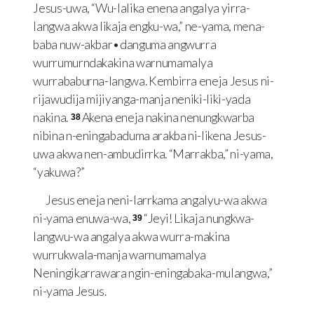
Jesus-uwa, “Wu-lalika enena angalya yirra-
langwa akwa likaja engku-wa,” ne-yama, mena-
baba nuw-akbar•danguma angwurra
wurrumurndakakina warnumamalya
wurrababurna-langwa. Kembirra eneja Jesus ni-
rijawudija mijiyanga-manja neniki-liki-yada
nakina.
Akena eneja nakina nenungkwarba
38
nibina n-eningabaduma arakba ni-likena Jesus-
uwa akwa nen-ambudirrka. “Marrakba,” ni-yama,
“yakuwa?”
Jesus eneja neni-larrkama angalyu-wa akwa
ni-yama enuwa-wa,
“Jeyi! Likaja nungkwa-
39
langwu-wa angalya akwa wurra-makina
wurrukwala-manja warnumamalya
Neningikarrawara ngin-eningabaka-mulangwa,”
ni-yama Jesus.