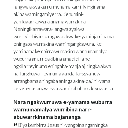
langwa akwa karru-menama karri-lyinginama
akina warningamiyerra. Kenumini-
yarrkiyarrkuwarakinama wurrakina
Neningikarrawara-langwa ayakwa
wurriyirrbiyirrba ngawa akwa ke-yaminjaminama
eningaba wurrakina warningangkawura. Ke-
yaminama kembirra wurrakina warnumamalya
wuburra amurndakibina amadidira ne-
ngkilarreyinuma eningaba-manja ajiringka akwa
na-lungkuwarreyinuma yanda-langwa nuw-
arrangbama eningaba aninga akina-da,” ni-yama
Jesus ena-langwu-wa warnikabuburrakiyuwa-da.
Nara ngakwurruwa e-yamama wuburra
warnumamalya wurribina narr-
abuwarrkinama bajananga
Biya kembirra Jesus ni-yengbina ngarningka
16