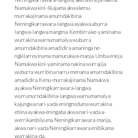
Namukwa kini-likajama akwa kenu-
murrakajinama amurndakibina
Neningikarrawara-langwa ayakwa aburra-
langwa-langwa mangma. Kembirra ke-yaminama
wurrakina warnumamalya wuburra
amurndakibina amadidira amaninga ne-
ngkilarreyinuma mamurukwa-manja. Umba eneja
Namukwa kini-yaminama nakina wurrajija
wuburra wurribina narru-menama amurndakibina
amadidira. Kenu-murrakajinama Namukwa
ayakwa Neningikarrawara-langwa
wurrumurndakibina-langwa warnumamalya
kajungwa nari-yada eningmiduma wurrakina
ebina ayakwa eningaba akwa nari-yada a-
werrikambilyuma Neningikarrawara-manja,
akwa nari-yada Neningikarrawara enibikama
wurrakina-da.