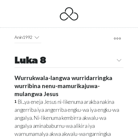
Anin1992
Luka 8
Wurrukwala-langwa wurridarringka
wurribina nenu-mamurikajuwa-
mulangwa Jesus
Bi...ya eneja Jesus ni-likenuma arakba nakina
1
angerriba iya angerriba engku-wa iya engku-wa
angalya. Ni-likenuma kembirra akwalu-wa
angalya aminababurnu-wa alikira iya
warnumamalya akwa akwalu-wa ngarningka