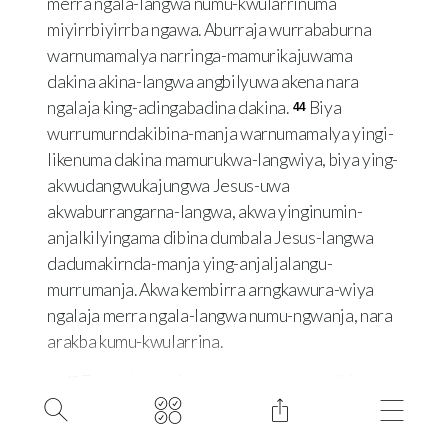
merra ngala-langwa numu-kwularrinuma
miyirrbiyirrba ngawa. Aburraja wurrababurna
warnumamalya narringa-mamurikajuwama
dakina akina-langwa angbilyuwa akena nara
ngalaja king-adingabadina dakina.
Biya
44
wurrumurndakibina-manja warnumamalya yingi-
likenuma dakina mamurukwa-langwiya, biya ying-
akwudangwukajungwa Jesus-uwa
akwaburrangarna-langwa, akwa yinginumin-
anjalkilyingama dibina dumbala Jesus-langwa
dadumakirnda-manja ying-anjaljalangu-
murrumanja. Akwa kembirra arngkawura-wiya
ngalaja merra ngala-langwa numu-ngwanja, nara
arakba kumu-kwularrina.
Eneja Jesus ni-yama wurrumurndakibinu-wa
45
warnumamalya, “Angkaburra bi-lyingama?” ni-
yama.