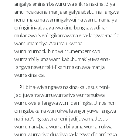
angalya aminambawuru-wa alikira nakina. Biya
amurndakakina-manja angalya ababurna-langwa
nenu-makama warningakwujina warnumamalya
eninginingaba ayakwa kinu-bungkawadina-
mulangwa Neningikarrawara ena-langwa-manja
warnumamalya. Aburrajukwaba
wurrumurndakibina wurrumemberrkwa
wurrambilyuma warnikabuburrakiyuwa ena-
langwa nawurraki-likenuma enuwa-manja
wurrakina-da.
Ebina-wiya ngawa nakine-ka Jesus neni-
2
jadijuwama wurruwurrariya wurramukwa
wurrukwala-langwa wurridarringka. Umba nen-
eningabakama wurrukwala angbilyuwa-langwa
nakina. Arngkawura neni-jadijuwama Jesus
wurrumangbala wurrambilyuma wurramukwa
wurruwurrariya duwilyaba-langwa didarringka