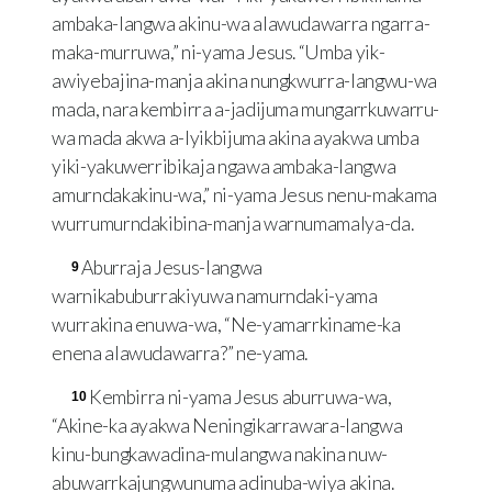
ambaka-langwa akinu-wa alawudawarra ngarra-
maka-murruwa,” ni-yama Jesus. “Umba yik-
awiyebajina-manja akina nungkwurra-langwu-wa
mada, nara kembirra a-jadijuma mungarrkuwarru-
wa mada akwa a-lyikbijuma akina ayakwa umba
yiki-yakuwerribikaja ngawa ambaka-langwa
amurndakakinu-wa,” ni-yama Jesus nenu-makama
wurrumurndakibina-manja warnumamalya-da.
Aburraja Jesus-langwa
9
warnikabuburrakiyuwa namurndaki-yama
wurrakina enuwa-wa, “Ne-yamarrkiname-ka
enena alawudawarra?” ne-yama.
Kembirra ni-yama Jesus aburruwa-wa,
10
“Akine-ka ayakwa Neningikarrawara-langwa
kinu-bungkawadina-mulangwa nakina nuw-
abuwarrkajungwunuma adinuba-wiya akina.