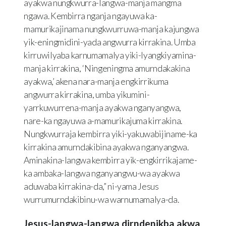
ayakwa nungkwurra-langwa-manja mangma
ngawa. Kembirra nganja ngayuwa ka-
mamurikajinama nungkwurruwa-manja kajungwa
yik-eningmidini-yada angwurra kirrakina. Umba
kirruwilyaba karnumamalya yiki-lyangkiyamina-
manja kirrakina, ‘Ningeningma amurndakakina
ayakwa,’ akena nara-manja engkirrikuma
angwurra kirrakina, umba yikumini-
yarrkuwurrena-manja ayakwa nganyangwa,
nare-ka ngayuwa a-mamurikajuma kirrakina.
Nungkwurraja kembirra yiki-yakuwabijiname-ka
kirrakina amurndakibina ayakwa nganyangwa.
Aminakina-langwa kembirra yik-engkirrikajame-
ka ambaka-langwa nganyangwu-wa ayakwa
aduwaba kirrakina-da,” ni-yama Jesus
wurrumurndakibinu-wa warnumamalya-da.
Jesus-langwa-langwa dirndenikba akwa