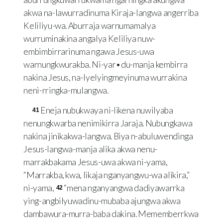
akwa na-lawurradinuma Kiraja-langwa angerriba
Keliliyu-wa. Aburraja warnumamalya
wurruminakina angalya Keliliya nuw-
embimbirrarinuma ngawa Jesus-uwa
warnungkwurakba. Ni-yar•du-manja kembirra
nakina Jesus, na-lyelyingmeyinuma wurrakina
neni-rringka-mulangwa.
Eneja nubukwaya ni-likena nuwilyaba
41
nenungkwarba nenimikirra Jaraja. Nubungkawa
nakina jinikakwa-langwa. Biya n-abuluwendinga
Jesus-langwa-manja alika akwa nenu-
marrakbakama Jesus-uwa akwa ni-yama,
“Marrakba, kwa, likaja nganyangwu-wa alikira,”
ni-yama,
“mena nganyangwa dadiyawarrka
42
ying-angbilyuwadinu-mubaba ajungwa akwa
dambawura-murra-baba dakina. Mememberrkwa