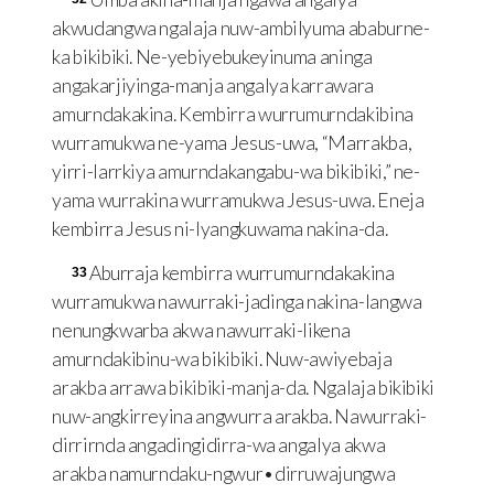
akwudangwa ngalaja nuw-ambilyuma ababurne-
ka bikibiki. Ne-yebiyebukeyinuma aninga
angakarjiyinga-manja angalya karrawara
amurndakakina. Kembirra wurrumurndakibina
wurramukwa ne-yama Jesus-uwa, “Marrakba,
yirri-larrkiya amurndakangabu-wa bikibiki,” ne-
yama wurrakina wurramukwa Jesus-uwa. Eneja
kembirra Jesus ni-lyangkuwama nakina-da.
Aburraja kembirra wurrumurndakakina
33
wurramukwa nawurraki-jadinga nakina-langwa
nenungkwarba akwa nawurraki-likena
amurndakibinu-wa bikibiki. Nuw-awiyebaja
arakba arrawa bikibiki-manja-da. Ngalaja bikibiki
nuw-angkirreyina angwurra arakba. Nawurraki-
dirrirnda angadingidirra-wa angalya akwa
arakba namurndaku-ngwur•dirruwajungwa