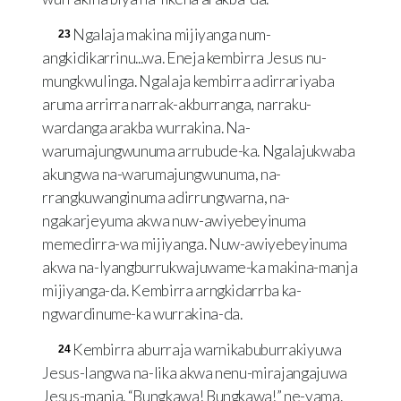
Ngalaja makina mijiyanga num-
23
angkidikarrinu...wa. Eneja kembirra Jesus nu-
mungkwulinga. Ngalaja kembirra adirrariyaba
aruma arrirra narrak-akburranga, narraku-
wardanga arakba wurrakina. Na-
warumajungwunuma arrubude-ka. Ngalajukwaba
akungwa na-warumajungwunuma, na-
rrangkuwanginuma adirrungwarna, na-
ngakarjeyuma akwa nuw-awiyebeyinuma
memedirra-wa mijiyanga. Nuw-awiyebeyinuma
akwa na-lyangburrukwajuwame-ka makina-manja
mijiyanga-da. Kembirra arngkidarrba ka-
ngwardinume-ka wurrakina-da.
Kembirra aburraja warnikabuburrakiyuwa
24
Jesus-langwa na-lika akwa nenu-mirajangajuwa
Jesus-manja. “Bungkawa! Bungkawa!” ne-yama.