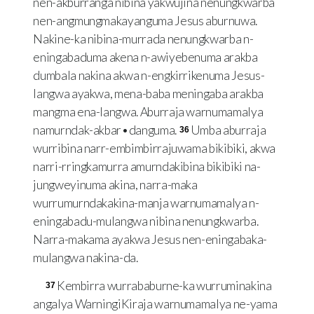
nen-akburranga nibina yakwujina nenungkwarba
nen-angmungmakayanguma Jesus aburnuwa.
Nakine-ka nibina-murrada nenungkwarba n-
eningabaduma akena n-awiyebenuma arakba
dumbala nakina akwa n-engkirrikenuma Jesus-
langwa ayakwa, mena-baba meningaba arakba
mangma ena-langwa. Aburraja warnumamalya
namurndak-akbar•danguma.
Umba aburraja
36
wurribina narr-embimbirrajuwama bikibiki, akwa
narri-rringkamurra amurndakibina bikibiki na-
jungweyinuma akina, narra-maka
wurrumurndakakina-manja warnumamalya n-
eningabadu-mulangwa nibina nenungkwarba.
Narra-makama ayakwa Jesus nen-eningabaka-
mulangwa nakina-da.
Kembirra wurrababurne-ka wurruminakina
37
angalya WarningiKiraja warnumamalya ne-yama