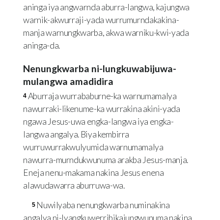
aninga iya angwarnda aburra-langwa, kajungwa
warnik-akwurraji-yada wurrumurndakakina-
manja warnungkwarba, akwa warniku-kwi-yada
aninga-da.
Nenungkwarba ni-lungkuwabijuwa-
mulangwa amadidira
Aburraja wurrababurne-ka warnumamalya
4
nawurraki-likenume-ka wurrakina akini-yada
ngawa Jesus-uwa engka-langwa iya engka-
langwa angalya. Biya kembirra
wurruwurrakwulyumida warnumamalya
nawurra-murndukwunuma arakba Jesus-manja.
Eneja nenu-makama nakina Jesus enena
alawudawarra aburruwa-wa.
Nuwilyaba nenungkwarba numinakina
5
angalya ni-lyangkuwerribikajungwunuma nakina