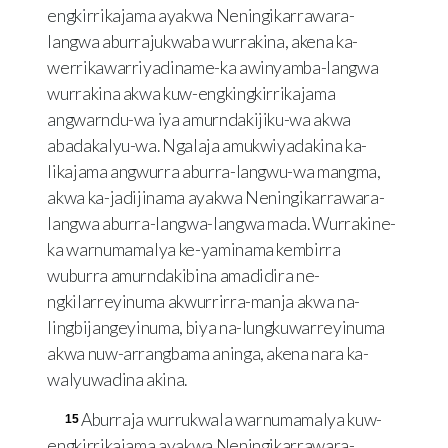
engkirrikajama ayakwa Neningikarrawara-
langwa aburrajukwaba wurrakina, akena ka-
werrikawarriyadiname-ka awinyamba-langwa
wurrakina akwa kuw-engkingkirrikajama
angwarndu-wa iya amurndakijiku-wa akwa
abadakalyu-wa. Ngalaja amukwiyadakina ka-
likajama angwurra aburra-langwu-wa mangma,
akwa ka-jadijinama ayakwa Neningikarrawara-
langwa aburra-langwa-langwa mada. Wurrakine-
ka warnumamalya ke-yaminama kembirra
wuburra amurndakibina amadidira ne-
ngkilarreyinuma akwurrirra-manja akwa na-
lingbijangeyinuma, biya na-lungkuwarreyinuma
akwa nuw-arrangbama aninga, akena nara ka-
walyuwadina akina.
Aburraja wurrukwala warnumamalya kuw-
15
engkirrikajama ayakwa Neningikarrawara-