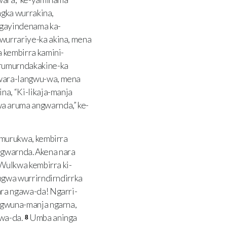
gka wurrakina,
ngayindenama ka-
urrariye-ka akina, mena
 kembirra kamini-
rumurndakakine-ka
wara-langwu-wa, mena
a, “Ki-likaja-manja
 aruma angwarnda,” ke-
murukwa, kembirra
ngwarnda. Akena nara
Wulkwa kembirra ki-
gwa wurrirndirndirrka
ra ngawa-da! Ngarri-
ngwuna-manja ngarna,
wa-da.
Umba aninga
8