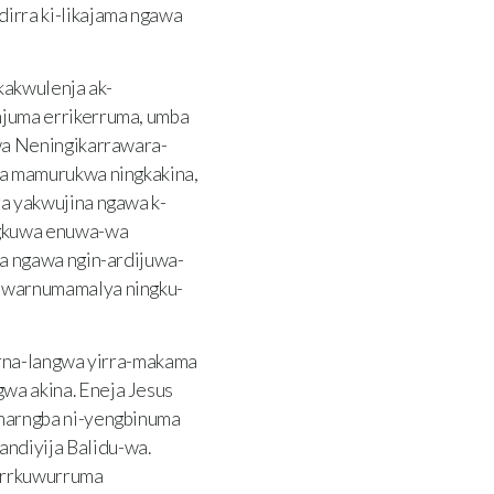
irra ki-likajama ngawa
kakwulenja ak-
juma errikerruma, umba
wa Neningikarrawara-
ja mamurukwa ningkakina,
a yakwujina ngawa k-
ngkuwa enuwa-wa
a ngawa ngin-ardijuwa-
 warnumamalya ningku-
rna-langwa yirra-makama
a akina. Eneja Jesus
marngba ni-yengbinuma
ndiyija Balidu-wa.
arrkuwurruma