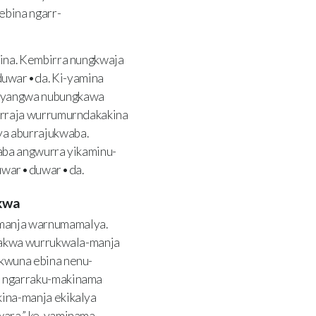
bina ngarr-
ina. Kembirra nungkwaja
uwar•da. Ki-yamina
anyangwa nubungkawa
urraja wurrumurndakakina
a aburrajukwaba.
aba angwurra yikaminu-
nuwar•duwar•da.
kwa
manja warnumamalya.
yakwa wurrukwala-manja
kwuna ebina nenu-
a ngarraku-makinama
ina-manja ekikalya
wara,” ke-yaminama