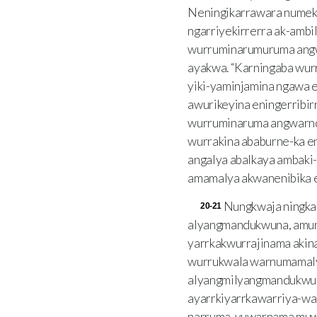
Neningikarrawara numekb
ngarriyekirrerra ak-amb
wurruminarumuruma ang
ayakwa. “Karningaba wur
yiki-yaminjamina ngawa e
awurikeyina eningerribir
wurruminaruma angwarn
wurrakina ababurne-ka e
angalya abalkaya ambaki
amamalya akwanenibika 
Nungkwaja ningka
20-21
alyangmandukwuna, amur
yarrkakwurrajinama akin
wurrukwala warnumamaly
alyangmilyangmandukwun
ayarrkiyarrkawarriya-w
narruma-yuwarnama muwu