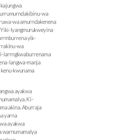
 kajungwa
 wurrumurndakibinu-wa
urruwa-wa amurndakenena
“Yiki-lyangmurukweyina
arrmburrena yik-
rrakinu-wa
ri-larrngkwaburrenama
 ena-langwa-manja
ra kenu-kwunama
langwa ayakwa
numamalya. Ki-
ma akina. Aburraja
a yarna
-wa ayakwa
ka warnumamalya
 ayakwa