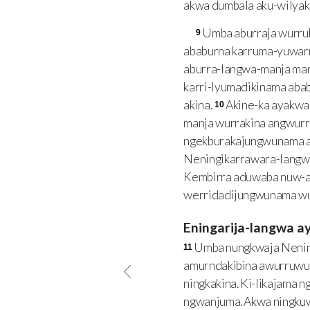
akwa dumbala aku-wilyak
Umba aburraja wurru
9
ababurna karruma-yuwar
aburra-langwa-manja man
karri-lyumadikinama aba
akina.
Akine-ka ayakwa
10
manja wurrakina angwurr
ngekburakajungwunama a
Neningikarrawara-langw
Kembirra aduwaba nuw-am
werridadijungwunama wu
Eningarija-langwa 
Umba nungkwaja Nenin
11
amurndakibina awurruwu
ningkakina. Ki-likajama
ngwanjuma. Akwa ningkuwe