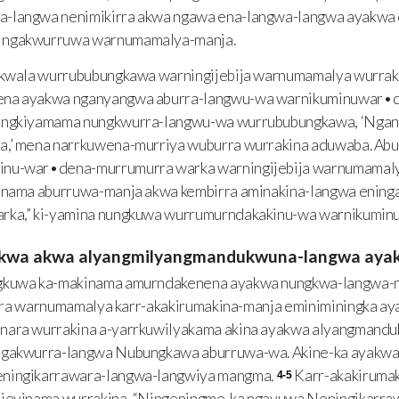
-langwa nenimikirra akwa ngawa ena-langwa-langwa ayakwa e
 ngakwurruwa warnumamalya-manja.
kwala wurrububungkawa warningijebija warnumamalya wurrak
ena ayakwa nganyangwa aburra-langwu-wa warnikuminuwar•d
yangkiyamama nungkwurra-langwu-wa wurrububungkawa, ‘Ng
a,’ mena narrkuwena-murriya wuburra wurrakina aduwaba. Ab
inu-war•dena-murrumurra warka warningijebija warnumamaly
minama aburruwa-manja akwa kembirra aminakina-langwa ening
arka,” ki-yamina nungkuwa wurrumurndakakinu-wa warnikumi
yakwa akwa alyangmilyangmandukwuna-langwa aya
ngkuwa ka-makinama amurndakenena ayakwa nungkwa-langwa-
rra warnumamalya karr-akakirumakina-manja eminiminingka a
nara wurrakina a-yarrkuwilyakama akina ayakwa alyangmandu
 ngakwurra-langwa Nubungkawa aburruwa-wa. Akine-ka ayakw
eningikarrawara-langwa-langwiya mangma.
Karr-akakirumak
4-5
ijeyinama wurrakina, “Ningeningme-ka ngayuwa Neningikarra