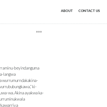
ABOUT
CONTACT US
arraminu-beyindanguma
a-langwa
a wurrumurndakakina-
rrububungkawa,” ki-
ruwa-wa. Akina ayakwa ka-
wurruminukwala
rkawarriya