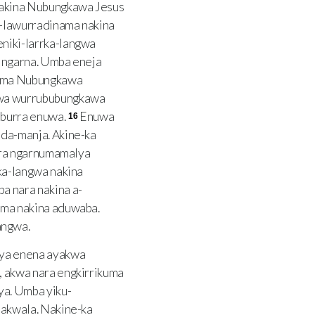
nakina Nubungkawa Jesus
i-lawurradinama nakina
niki-larrka-langwa
 ngarna. Umba eneja
a-ma Nubungkawa
uwa wurrububungkawa
uburra enuwa.
Enuwa
16
da-manja. Akine-ka
rra ngarnumamalya
ka-langwa nakina
 nara nakina a-
ma nakina aduwaba.
angwa.
ya enena ayakwa
 akwa nara engkirrikuma
a. Umba yiku-
akwala. Nakine-ka