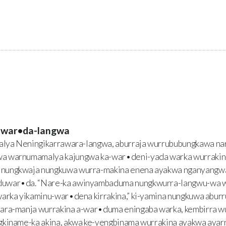
war•da-langwa
ya Neningikarrawara-langwa, aburraja wurrububungkawa n
a warnumamalya kajungwa ka-war•deni-yada warka wurrakin
nungkwaja nungkuwa wurra-makina enena ayakwa nganyangw
uwar•da. “Nare-ka awinyambaduma nungkwurra-langwu-wa wu
arka yikaminu-war•dena kirrakina,” ki-yamina nungkuwa abur
ara-manja wurrakina a-war•duma eningaba warka, kembirra 
gkiname-ka akina, akwa ke-yengbinama wurrakina ayakwa ayar