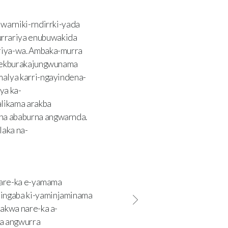
warniki-rndirrki-yada
rrariya enubuwakida
riya-wa. Ambaka-murra
ngekburakajungwunama
alya karri-ngayindena-
ya ka-
likama arakba
na ababurna angwarnda.
aka na-
nare-ka e-yamama
ingaba ki-yaminjaminama
akwa nare-ka a-
ma angwurra