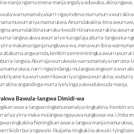
ina-manja ngarna enena-manja angalya aduwaba, akina ngawa.
kwala warnumamalya karri-ngayindena-murrumurra wurrakina 
nama muwurrariya mamurukwa. Amurndakakina-bina awurruwu
gma amurndakibina karraku-kwudirrkinama wurrakina awurra
burna-langwa akwa awurrariye-ka ngalaja aburra-langwa ka-
 yirra-makama nganja nungkuwa-wa, mena wurribina warnumam
a ababurna angwarnda, kembirra eminiminingka awurruwurrari
burra-langwa. Aburraja wurrukwala warnumamalya narruma-la
a mamurukwa, narri-ngayindangu-mulangwa angwurra wurraki
bilyame-ka wurruwerrikawarriya ngawa wurrakina, wuburra l
rrakina angandinga-murra lyelyinga yukwudukwuda-manja.
ayakwa Bawula-langwa Dimidi-wa
gikarrawara-langwa ningkenumamalya ningkakina. Kembirra 
rrariya yirra-maka-mulangwa ngayuwa nungkuwa-wa. Umba en
 ngawa ningkakina Neningikarrawara-langwa-manja mamurukwa, 
rrikidirrbura ngawa ki-likajama ningkakina akwa ki-lyingina