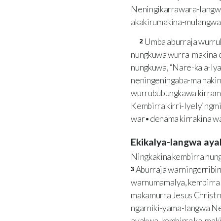
Neningikarrawara-langwa
akakirumakina-mulangwa
Umba aburraja wurru
2
nungkuwa wurra-makina 
nungkuwa, “Nare-ka a-l
neningeningaba-ma nakin
wurrububungkawa kirram
Kembirra kirri-lyelying
war•denama kirrakina w
Ekikalya-langwa a
Ningkakina kembirra nu
Aburraja warningerribi
3
warnumamalya, kembirra 
makamurra Jesus Christ
ngarniki-yama-langwa N
ayakwa, kembirra ka-mak