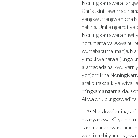
Neningikarrawara-langwa
Christ kini-lawurradina
yangkwurrangwa mena Nen
nakina. Umba ngambi-yade
Neningikarrawara nuwil
nenumamalya. Akwa nu-b
wurrababurna-manja. Na
yimbukwa nara a-jungwum
alarradada na-kwulyarri
yenjerrikina Neningikar
arakburakba-kiya-wiya-l
rringkama ngarna-da. Ke
Akwa enu-bungkawadina 
Nungkwaja ningkaki
17
nganyangwa. Ki-yamina n
karningangkawura amurnd
werrikambilyama ngawa k