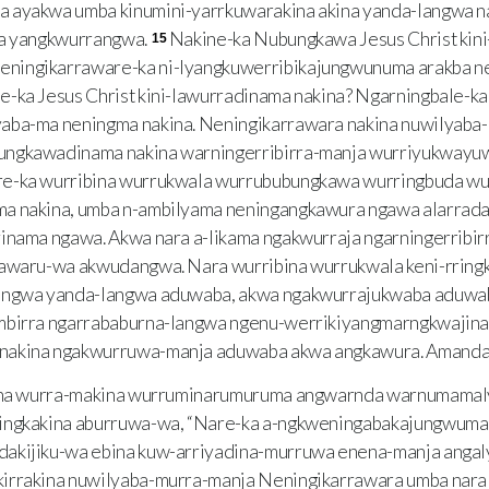
 ayakwa umba kinumini-yarrkuwarakina akina yanda-langwa 
ma yangkwurrangwa.
Nakine-ka Nubungkawa Jesus Christ kin
15
ingikarraware-ka ni-lyangkuwerribikajungwunuma arakba ne
-ka Jesus Christ kini-lawurradinama nakina? Ngarningbale-ka
yaba-ma neningma nakina. Neningikarrawara nakina nuwilyab
ungkawadinama nakina warningerribirra-manja wurriyukway
re-ka wurribina wurrukwala wurrububungkawa wurringbuda w
a nakina, umba n-ambilyama neningangkawura ngawa alarrada
yinama ngawa. Akwa nara a-likama ngakwurraja ngarningerribi
rawaru-wa akwudangwa. Nara wurribina wurrukwala keni-rring
angwa yanda-langwa aduwaba, akwa ngakwurrajukwaba aduwaba
mbirra ngarrababurna-langwa ngenu-werrikiyangmarngkwajina
nakina ngakwurruwa-manja aduwaba akwa angkawura. Amand
na wurra-makina wurruminarumuruma angwarnda warnumamal
ingkakina aburruwa-wa, “Nare-ka a-ngkweningabakajungwuma,
akijiku-wa ebina kuw-arriyadina-murruwa enena-manja angaly
irrakina nuwilyaba-murra-manja Neningikarrawara umba nara 