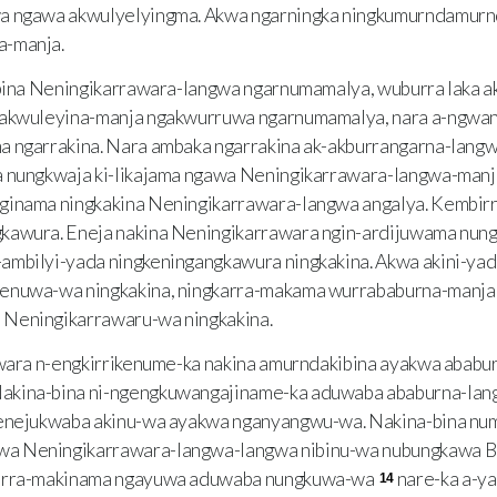
a ngawa akwulyelyingma. Akwa ngarningka ningkumurndamurnd
a-manja.
ina Neningikarrawara-langwa ngarnumamalya, wuburra laka a
-akwuleyina-manja ngakwurruwa ngarnumamalya, nara a-ngwan
a ngarrakina. Nara ambaka ngarrakina ak-akburrangarna-lang
a nungkwaja ki-likajama ngawa Neningikarrawara-langwa-man
ginama ningkakina Neningikarrawara-langwa angalya. Kembirr
gkawura. Eneja nakina Neningikarrawara ngin-ardijuwama nu
ambilyi-yada ningkeningangkawura ningkakina. Akwa akini-yad
 enuwa-wa ningkakina, ningkarra-makama wurrababurna-manja
Neningikarrawaru-wa ningkakina.
ara n-engkirrikenume-ka nakina amurndakibina ayakwa ababu
kina-bina ni-ngengkuwangajiname-ka aduwaba ababurna-langw
 enejukwaba akinu-wa ayakwa nganyangwu-wa. Nakina-bina nu
a Neningikarrawara-langwa-langwa nibinu-wa nubungkawa Ba
yirra-makinama ngayuwa aduwaba nungkuwa-wa
nare-ka a-y
14