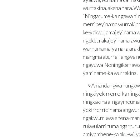
wurrakina, akena nara. W
“Ningarume-ka ngawa nin
merribeyinama wurrakin
ke-yakwujamajeyinama wu
ngekburakajeyinama awu
warnumamalya nara arak
mangma aburra-langwa nu
ngayuwa Neningikarrawa
yaminame-ka wurrakina.
Amandangwa nungkwaj
6
ningkiyekirrerre-ka ning
ningkakina a-ngayinduma
yekirrerridinama angwurr
ngakwurruwa enena-manja
rukwularrinuma ngarruru
amiyambene-ka aku-wily