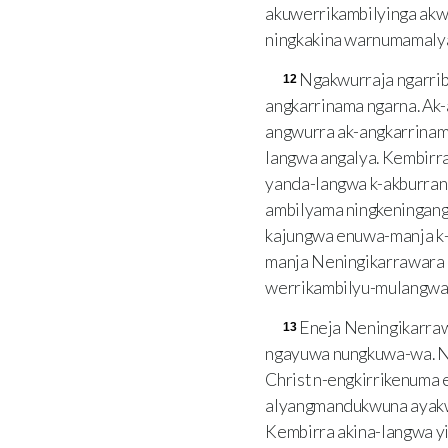
akuwerrikambilyinga akw
ningkakina warnumamaly
Ngakwurraja ngarrib
12
angkarrinama ngarna. Ak
angwurra ak-angkarrinam
langwa angalya. Kembirr
yanda-langwa k-akburran
ambilyama ningkeningan
kajungwa enuwa-manja k-
manja Neningikarrawara
werrikambilyu-mulangwa 
Eneja Neningikarraw
13
ngayuwa nungkuwa-wa. Na
Christ n-engkirrikenuma
alyangmandukwuna ayakw
Kembirra akina-langwa 