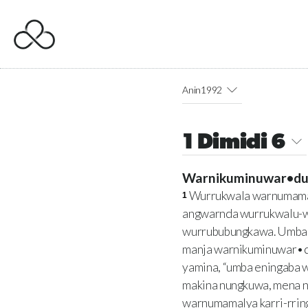
Anin1992
1 Dimidi 6
Warnikuminuwar•du
Wurrukwala warnumamal
1
angwarnda wurrukwalu-w
wurrububungkawa. Umba 
manja warnikuminuwar•d
yamina, “umba eningaba w
makina nungkuwa, mena n
warnumamalya karri-rrin