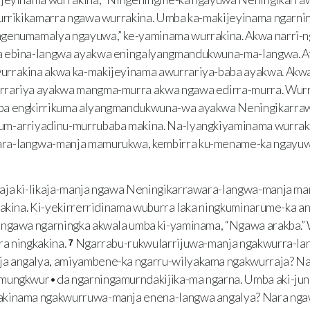
urrikikamarra ngawa wurrakina. Umba ka-makijeyinama ngarnin
genumamalya ngayuwa,” ke-yaminama wurrakina. Akwa narri-
a ebina-langwa ayakwa eningalyangmandukwuna-ma-langwa. Aw
rrakina akwa ka-makijeyinama awurrariya-baba ayakwa. Akwa
rrariya ayakwa mangma-murra akwa ngawa edirra-murra. Wur
ba engkirrikuma alyangmandukwuna-wa ayakwa Neningikarra
m-arriyadinu-murrubaba makina. Na-lyangkiyaminama wurrakin
ra-langwa-manja mamurukwa, kembirra ku-mename-ka ngayuwa
a ki-likaja-manja ngawa Neningikarrawara-langwa-manja ma
kakina. Ki-yekirrerridinama wuburra laka ningkuminarume-ka a
 ngawa ngarningka akwala umba ki-yaminama, “Ngawa arakba.” 
a ningkakina.
Ngarrabu-rukwularrijuwa-manja ngakwurra-lan
7
 angalya, amiyambene-ka ngarru-wilyakama ngakwurraja? Na
mungkwur•da ngarningamurndakijika-ma ngarna. Umba aki-ju
akinama ngakwurruwa-manja enena-langwa angalya? Nara nga