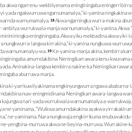
a akwa ngarrenu-wekbilyenama eninginingaba eningerribirra
ilyi-yada ngakwurruwa ngarnumamalya,” ki-yamina ningkakina
warnda warnumamalya.
Akwa ngarningka wurra-makina ab
18
r-ambilya wurrukwala-manja warnumamalya,” ki-yamina. Akwa 
miniminingka eninginingaba. Akwa yiku-mekbadina akwa yiki-l
ra nungkwurra-langwa kirrakina,” ki-yamina nungkuwa wurruwu
da warnumamalyu-wa.
Ke-yamina-manja akina, kembirra kar
19
ninginingaba amurndakibina Neningikarrawara kenu-kwunama
-yada. Aminakina-langwa kembirra nakine-ka Neningikarrawa
eningaba aburruwa-manja.
kina ki-yarrkuwilyakinama engkinyungwurra ngawa ababurna-
ndakibina nuw-eningmidinama Neningikarrawara-langwa war
a kajungwa nari-yada wurrukwala warnumamalya a-warrukwaju
a ne-yaminama, “Wulkwa amurndakakina ayakwa yirrakakirum
a,” ne-yaminama. Nara nungkwaja engkirrikuma enubuwakidu
a ne-yengbina-murruwa akwa ne-beyina-murruwa. Wurrakine-
rrariya mamurukwa akwa narri-lyumadikama amurndakibina