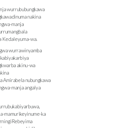
anja wurrububungkawa
gkawadinuma nakina
angwa-manja
urrumangbala
ma Kedaleyuma-wa.
angwa wurrawinyamba
kabiyakarbiya
gkwarba akinu-wa
akina
ka Amirabela nubungkawa
angwa-manja angalya
urrubukabiyarbuwa,
 Na-mamurikeyinume-ka
arningiRebeyima