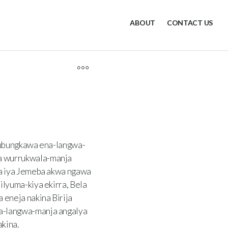
ABOUT
CONTACT US
nubungkawa ena-langwa-
a wurrukwala-manja
na iya Jemeba akwa ngawa
lyuma-kiya ekirra, Bela
eneja nakina Birija
a-langwa-manja angalya
kina.