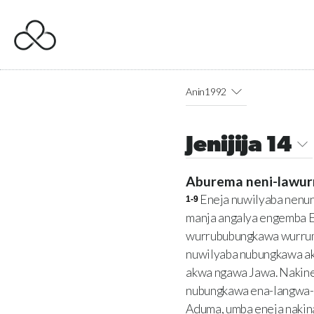
Anin1992
Jenijija 14
Aburema neni-lawu
Eneja nuwilyaba nenu
1-9
manja angalya engemba 
wurrububungkawa wurruma
nuwilyaba nubungkawa aki
akwa ngawa Jawa. Nakine
nubungkawa ena-langwa-m
Aduma, umba eneja naki