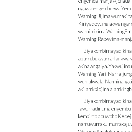
engemba-manja Ajerada-K
ngawa engembu-wa Yemu-
WarningiJijima wurrakina
Kiriyadeyuma akwa ngar
warnimikirra WarningEm
WarningiRebeyima-manja
Biya kembirra yadikin
aburrubukwurra-langwa w
akina angalya. Yakwujin
WarningiYari. Narra-ju
wurrukwala. Na-minangkir
akilarrkbidjina alarrkin
Biya kembirra yadikin
lawurradinuma engembu-w
kembirra aduwaba Kedeja
narruwurraku-murrakaju
WarningAmaleka. Biya k