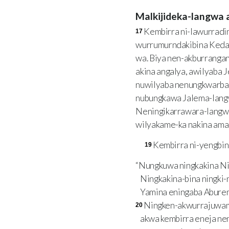
Malkijideka-langwa
Kembirra ni-lawurradi
17
wurrumurndakibina Kedal
wa. Biya nen-akburrangan
akina angalya, awilyaba
nuwilyaba nenungkwarba 
nubungkawa Jalema-lang
Neningikarrawara-langwa
wilyakame-ka nakina am
Kembirra ni-yengbin
19
“Nungkuwa ningkakina Ni
Ningkakina-bina ningki
Yamina eningaba Abure
Ningken-akwurrajuwam
20
akwa kembirra eneja ne