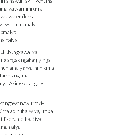
irra nawurraki-likenuma
malya warnimikirra
lkwu-wa emikirra
-wa warnumamalya
mamalya,
mamalya.
bukubungkawa iya
na angakingakarjiyinga
rnumamalya warnimikirra
-larrmanguma
lya. Akine-ka angalya
ka ngawa nawurraki-
irra adinuba-wiya, umba
-likenume-ka. Biya
numamalya
rnumamalya