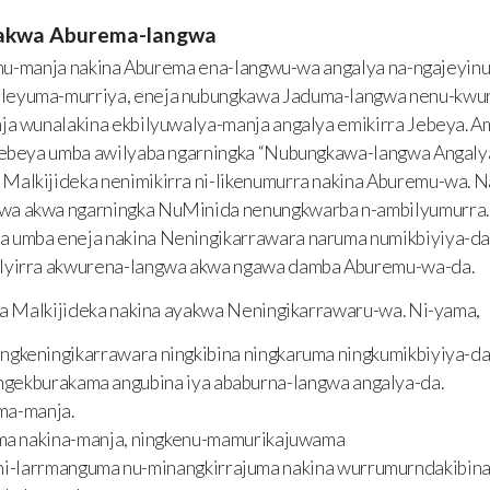
 akwa Aburema-langwa
nu-manja nakina Aburema ena-langwu-wa angalya na-ngajeyi
eyuma-murriya, eneja nubungkawa Jaduma-langwa nenu-kwuru
ja wunalakina ekbilyuwalya-manja angalya emikirra Jebeya. A
 Jebeya umba awilyaba ngarningka “Nubungkawa-langwa Angalya
Malkijideka nenimikirra ni-likenumurra nakina Aburemu-wa. 
wa akwa ngarningka NuMinida nenungkwarba n-ambilyumurra.
 umba eneja nakina Neningikarrawara naruma numikbiyiya-da
alyirra akwurena-langwa akwa ngawa damba Aburemu-wa-da.
a Malkijideka nakina ayakwa Neningikarrawaru-wa. Ni-yama,
ngkeningikarrawara ningkibina ningkaruma ningkumikbiyiya-d
-ngekburakama angubina iya ababurna-langwa angalya-da.
ma-manja.
a nakina-manja, ningkenu-mamurikajuwama
ni-larrmanguma nu-minangkirrajuma nakina wurrumurndakibi