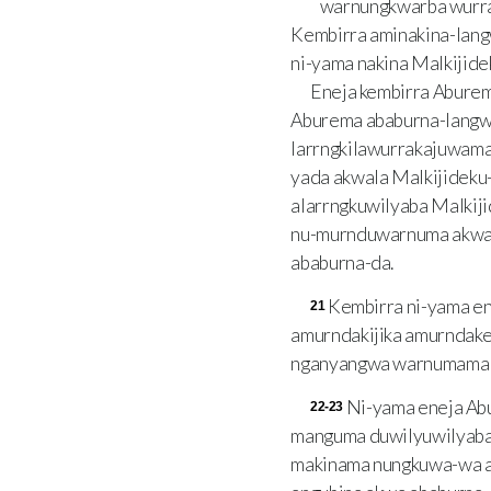
warnungkwarba wurr
Kembirra aminakina-lan
ni-yama nakina Malkijid
Eneja kembirra Aburem
Aburema ababurna-langwa
larrngkilawurrakajuwam
yada akwala Malkijidek
alarrngkuwilyaba Malki
nu-murnduwarnuma akwa 
ababurna-da.
Kembirra ni-yama e
21
amurndakijika amurndak
nganyangwa warnumamaly
Ni-yama eneja Ab
22-23
manguma duwilyuwilyaba 
makinama nungkuwa-wa ak