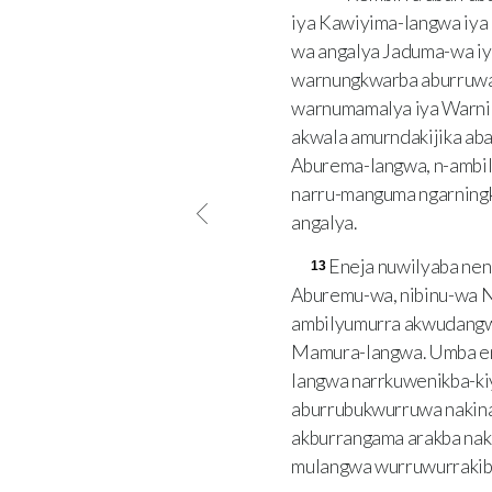
iya Kawiyima-langwa iya 
wa angalya Jaduma-wa iy
warnungkwarba aburruwa
warnumamalya iya Warni
akwala amurndakijika aba
Aburema-langwa, n-ambil
narru-manguma ngarningka
angalya.
Eneja nuwilyaba ne
13
Aburemu-wa, nibinu-wa N
ambilyumurra akwudangw
Mamura-langwa. Umba en
langwa narrkuwenikba-ki
aburrubukwurruwa nakin
akburrangama arakba na
mulangwa wurruwurrakib