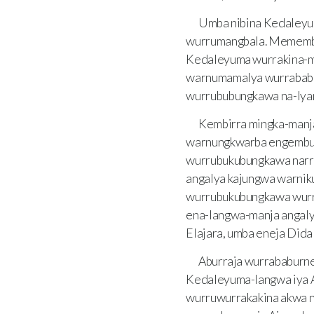
Umba nibina Kedaleyu
wurrumangbala. Memembe
Kedaleyuma wurrakina-m
warnumamalya wurrababu
wurrububungkawa na-lya
Kembirra mingka-manj
warnungkwarba engembu-
wurrubukubungkawa narr
angalya kajungwa warnik
wurrubukubungkawa wurru
ena-langwa-manja angaly
Elajara, umba eneja Did
Aburraja wurrababurn
Kedaleyuma-langwa iya 
wurruwurrakakina akwa 