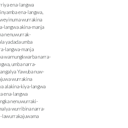
riya ena-langwa
winyamba ena-langwa,
uweyinuma wurrakina
a-langwa akina-manja
ma nenuwurrak-
ala yadada umba
ra-langwa-manja
ba warnungkwarba narra-
gwa, umba narra-
 angalya Yawuba nuw-
ajuwa wurrakina
a alakina-kiya-langwa
wa ena-langwa
ingka nenuwurraki-
lya wurribina narra-
i-lawurrakajuwama