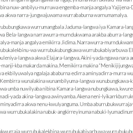
ina nuw-ambilyu-murruwa engemba-manja angalya Yajijena-D
wa akwa narra-jungwajuwama wurrababurna warnumamalya.
rrububungkawa wurrumangbala Jaduma-langwa iya Kamara-lan
wa Bela-langwa narrawurra-murndukwama arakba aburra-lan
lya-manja angalya emikirra Jidima. Narrawurra-murndukwam
rubukalekbinu-wa wurrubukubungkawa wurrubukabiyarbuwa El
uleniya-langwa akwa Elajara-langwa. Akini-yada ngawa nara 
manji-kba makarda makina. Memikirra makina “Menikijijungw
a ekbilyuwalya ngalaja ababurna edirra aminyadirra-murra wu
 Kembirra wunalakina wunambilyuma-langwa wunubungkawa-kiy
wa umba nuwilyaba nibina Kamara-langwa nubungkawa, kwure
madi-yada akina-langwa awinyamba. Akena neni-lyikarrkburr
 minyadirra akwa nenu-kwulyanguma. Umba aburrubukwurraja 
a wurrubukalakina nabuk-angkirreyinuma nabuki-lyumadinum
ukwurraja wurrubukalekbina wurrubukabiyarbuwa wurrubuku