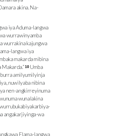
amara akina. Na-
gwa iya Aduma-langwa
gwa wurrawinyamba
a wurrakina kajungwa
ama-langwa iya
ambaka makarda mibina
a Makarda.”
Umba
10
burra amilyumilyinja
a, nuwilyaba nibina
ya nen-angkirreyinuma
ukwunuma wunalakina
wurrubukabiyakarbiya-
a angakarjiyinga-wa
bungkawa Elama-langwa