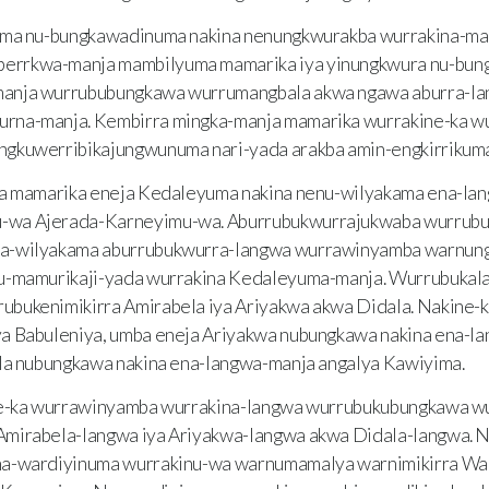
ma nu-bungkawadinuma nakina nenungkwurakba wurrakina-m
rrkwa-manja mambilyuma mamarika iya yinungkwura nu-bun
anja wurrububungkawa wurrumangbala akwa ngawa aburra-l
rna-manja. Kembirra mingka-manja mamarika wurrakine-ka w
ngkuwerribikajungwunuma nari-yada arakba amin-engkirriku
a mamarika eneja Kedaleyuma nakina nenu-wilyakama ena-l
wa Ajerada-Karneyimu-wa. Aburrubukwurrajukwaba wurrubu
a-wilyakama aburrubukwurra-langwa wurrawinyamba warnun
u-mamurikaji-yada wurrakina Kedaleyuma-manja. Wurrubukal
bukenimikirra Amirabela iya Ariyakwa akwa Didala. Nakine-
a Babuleniya, umba eneja Ariyakwa nubungkawa nakina ena-l
ala nubungkawa nakina ena-langwa-manja angalya Kawiyima.
e-ka wurrawinyamba wurrakina-langwa wurrubukubungkawa w
Amirabela-langwa iya Ariyakwa-langwa akwa Didala-langwa.
na-wardiyinuma wurrakinu-wa warnumamalya warnimikirra W