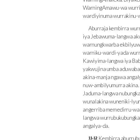
WarningAmawu-wa wurrib
wardiyinuma wurrakinu-
Aburraja kembirra wu
iya Jebawuma-langwa ak
warnungkwarba ekbilyuwa
warniku-wardi-yada wur
Kawiyima-langwa iya Bab
yakwujina umba aduwaba-
akina-manja ngawa angaly
nuw-ambilyumurra akina.
Jaduma-langwa nubungka
wunalakina wuneniki-lyu
angerriba memedirru-wa
langwa wurrubukubungkaw
angalya-da.
Kembirra aburrub
11-12