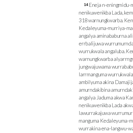
Eneja n-eningmidu-
14
nenikuwenikba Lada, kem
318 warnungkwarba. Kem
Kedaleyuma-murriya-man
angalya aminababurna al
errbalijuwa wurrumurnd
wurrukwala angaluba. K
warnungkwarba alyarrngw
jungwajuwama wurrababu
larrmanguma wurrukwala 
ambilyuma akina Damajij
amurndakibina amurndaki
angalya Jaduma akwa Kam
nenikuwenikba Lada akwa
lawurrakajuwa wurrumurn
manguma Kedaleyuma-mur
wurrakina ena-langwu-wa