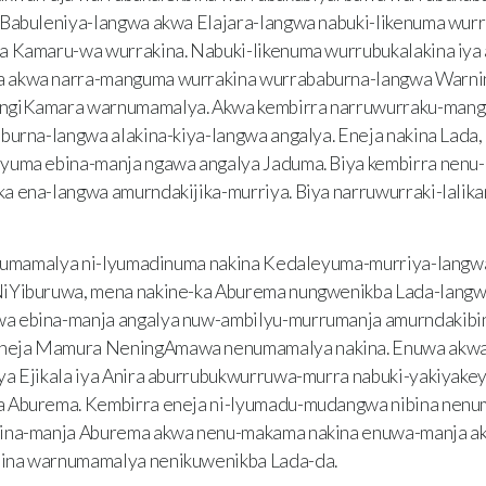
Babuleniya-langwa akwa Elajara-langwa nabuki-likenuma wurru
a Kamaru-wa wurrakina. Nabuki-likenuma wurrubukalakina iy
 akwa narra-manguma wurrakina wurrababurna-langwa Warn
ngiKamara warnumamalya. Akwa kembirra narruwurraku-mangu
burna-langwa alakina-kiya-langwa angalya. Eneja nakina Lada,
yuma ebina-manja ngawa angalya Jaduma. Biya kembirra nenu
 ena-langwa amurndakijika-murriya. Biya narruwurraki-lalika
numamalya ni-lyumadinuma nakina Kedaleyuma-murriya-langwa
iYiburuwa, mena nakine-ka Aburema nungwenikba Lada-langw
a ebina-manja angalya nuw-ambilyu-murrumanja amurndakibi
eja Mamura NeningAmawa nenumamalya nakina. Enuwa akwa 
ya Ejikala iya Anira aburrubukwurruwa-murra nabuki-yakiyake
a Aburema. Kembirra eneja ni-lyumadu-mudangwa nibina nenu
kina-manja Aburema akwa nenu-makama nakina enuwa-manja a
ina warnumamalya nenikuwenikba Lada-da.