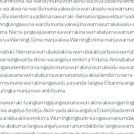
arneyima. Na-wardiyinuma wurrakinu-wa, biya yadikina kemb
wa akwa na-wardiyinuma yakwujina wurrukwalu-wa warnuma
. Biya kembirra yadikina nawurraki-likenuma ngawa ekburriya
ningka ngawa na-wardiyinuma yakwujina wurruwurrakukwalu
ima. Narra-jungwajuwame-ka wurrakina wurrababurna warnu
 iya WarningiJijima-manja akwa WarningEmima-manja warnu
a nabuki-likenuma wurrubukalakina wurrubukabiyarbuwa wurru
arnungkwarba ebinu-wa angalya emikirra Yiduma. Aminababur
a ngawa kembirra na-ngajeyinuma wurrakina wurrukwalu-wa wa
ngwajuwama wurrababurna warnumamalya akwa kembirra narra
reyinuma wurrakina ngawa bi...ya yanda-langwa Elbarena anga
gburingka-manja nuw-ambilyuma.
a nawurraki-lyangkarrngajungwunuma wurrakina akwa ngarning
a angalya Kedeja. Akini-yada akina angalya Enumijibada emik
 arakba akina emikirra. Wurringbingbude-ka ngawa namurndaki
wa ababurna-langwa angalya wurrumurndakibina-langwa war
embirra ngarningka ngawa na-ngajeyinuma wurrukwalu-wa wa