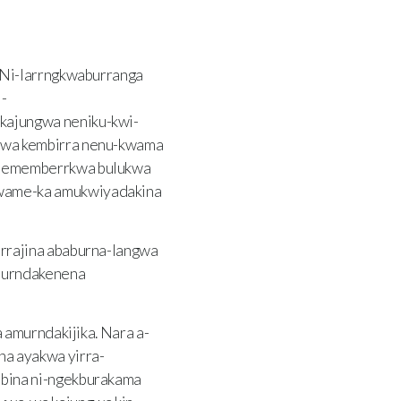
 Ni-larrngkwaburranga
-
kajungwa neniku-kwi-
kwa kembirra nenu-kwama
a ememberrkwa bulukwa
kwame-ka amukwiyadakina
rrajina ababurna-langwa
murndakenena
amurndakijika. Nara a-
a ayakwa yirra-
-bina ni-ngekburakama