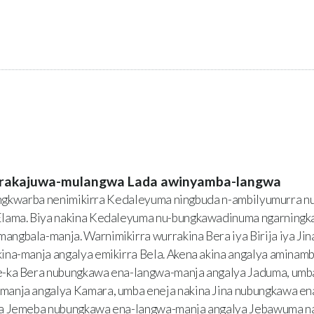
rrakajuwa-mulangwa Lada awinyamba-langwa
ngkwarba nenimikirra Kedaleyuma ningbuda n-ambilyumurra 
Elama. Biya nakina Kedaleyuma nu-bungkawadinuma ngarningk
ngbala-manja. Warnimikirra wurrakina Bera iya Birija iya Ji
na-manja angalya emikirra Bela. Akena akina angalya aminambi
-ka Bera nubungkawa ena-langwa-manja angalya Jaduma, umba 
anja angalya Kamara, umba eneja nakina Jina nubungkawa en
na Jemeba nubungkawa ena-langwa-manja angalya Jebawuma na