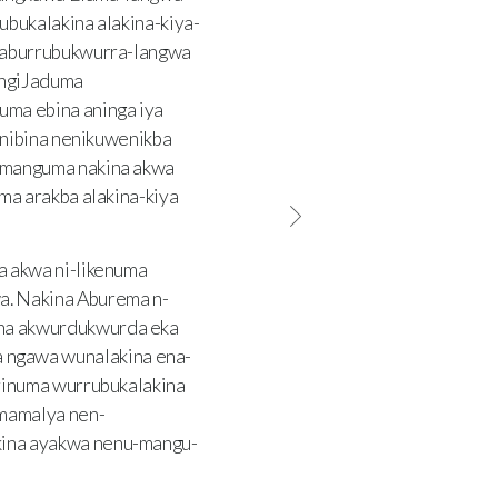
bukalakina alakina-kiya-
a aburrubukwurra-langwa
ingiJaduma
ma ebina aninga iya
 nibina nenikuwenikba
-manguma nakina akwa
ma arakba alakina-kiya
 akwa ni-likenuma
a. Nakina Aburema n-
na akwurdukwurda eka
ngawa wunalakina ena-
yinuma wurrubukalakina
mamalya nen-
kina ayakwa nenu-mangu-