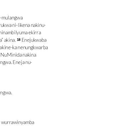
nu-mulangwa
kwa ni-likena nakinu-
minambilyuma ekirra
” akina.
Enejukwaba
18
Nakine-ka nenungkwarba
 NuMinida nakina
ngwa. Eneja nu-
angwa.
na wurrawinyamba