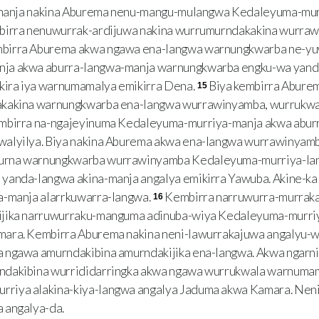
manja nakina Aburema nenu-mangu-mulangwa Kedaleyuma-mur
birra nenuwurrak-ardijuwa nakina wurrumurndakakina wurra
birra Aburema akwa ngawa ena-langwa warnungkwarba ne-y
ja akwa aburra-langwa-manja warnungkwarba engku-wa yand
ikira iya warnumamalya emikirra Dena.
Biya kembirra Abure
15
akakina warnungkwarba ena-langwa wurrawinyamba, wurrukw
embirra na-ngajeyinuma Kedaleyuma-murriya-manja akwa abur
alyilya. Biya nakina Aburema akwa ena-langwa wurrawinyam
rna warnungkwarba wurrawinyamba Kedaleyuma-murriya-lan
yanda-langwa akina-manja angalya emikirra Yawuba. Akine-ka
a-manja alarrkuwarra-langwa.
Kembirra narruwurra-murrak
16
jika narruwurraku-manguma adinuba-wiya Kedaleyuma-murriy
ara. Kembirra Aburema nakina neni-lawurrakajuwa angalyu-
 ngawa amurndakibina amurndakijika ena-langwa. Akwa ngarn
dakibina wurrididarringka akwa ngawa wurrukwala warnumama
riya alakina-kiya-langwa angalya Jaduma akwa Kamara. Nen
 angalya-da.