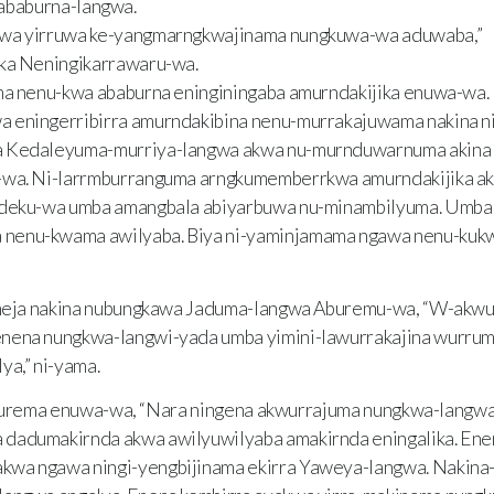
ababurna-langwa.
gwa yirruwa ke-yangmarngkwajinama nungkuwa-wa aduwaba,”
eka Neningikarrawaru-wa.
a nenu-kwa ababurna eninginingaba amurndakijika enuwa-wa.
 eningerribirra amurndakibina nenu-murrakajuwama nakina ni
a Kedaleyuma-murriya-langwa akwa nu-murnduwarnuma akina 
u-wa. Ni-larrmburranguma arngkumemberrkwa amurndakijika a
jideku-wa umba amangbala abiyarbuwa nu-minambilyuma. Umb
nenu-kwama awilyaba. Biya ni-yaminjamama ngawa nenu-ku
neja nakina nubungkawa Jaduma-langwa Aburemu-wa, “W-akwu
enena nungkwa-langwi-yada umba yimini-lawurrakajina wurru
a,” ni-yama.
urema enuwa-wa, “Nara ningena akwurrajuma nungkwa-langwa 
dadumakirnda akwa awilyuwilyaba amakirnda eningalika. Enen
wa ngawa ningi-yengbijinama ekirra Yaweya-langwa. Nakina